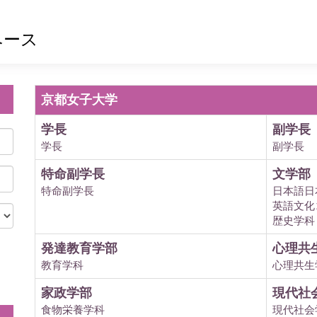
ベース
京都女子大学
学長
副学長
学長
副学長
特命副学長
文学部
特命副学長
日本語日
英語文化
歴史学科
発達教育学部
心理共
教育学科
心理共生
。
家政学部
現代社
食物栄養学科
現代社会