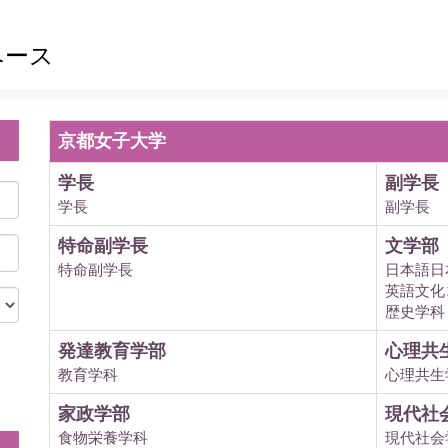
ベース
京都女子大学
学長
副学長
学長
副学長
特命副学長
文学部
特命副学長
日本語日
英語文化
歴史学科
発達教育学部
心理共
教育学科
心理共生
。
家政学部
現代社
食物栄養学科
現代社会