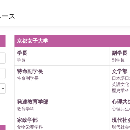
ベース
京都女子大学
学長
副学長
学長
副学長
特命副学長
文学部
特命副学長
日本語日
英語文化
歴史学科
発達教育学部
心理共
教育学科
心理共生
。
家政学部
現代社
食物栄養学科
現代社会