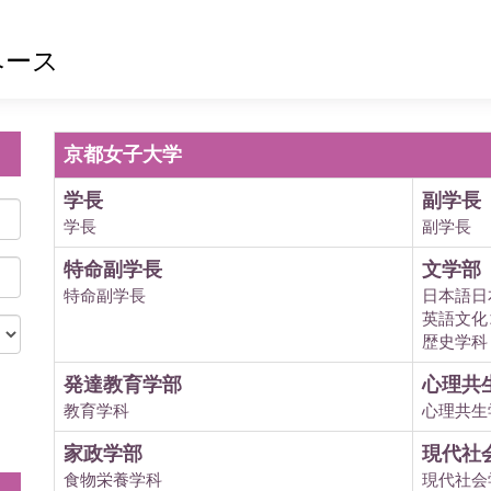
ベース
京都女子大学
学長
副学長
学長
副学長
特命副学長
文学部
特命副学長
日本語日
英語文化
歴史学科
発達教育学部
心理共
教育学科
心理共生
。
家政学部
現代社
食物栄養学科
現代社会