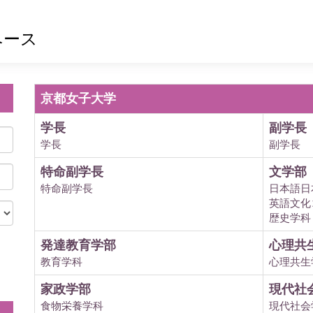
ベース
京都女子大学
学長
副学長
学長
副学長
特命副学長
文学部
特命副学長
日本語日
英語文化
歴史学科
発達教育学部
心理共
教育学科
心理共生
。
家政学部
現代社
食物栄養学科
現代社会