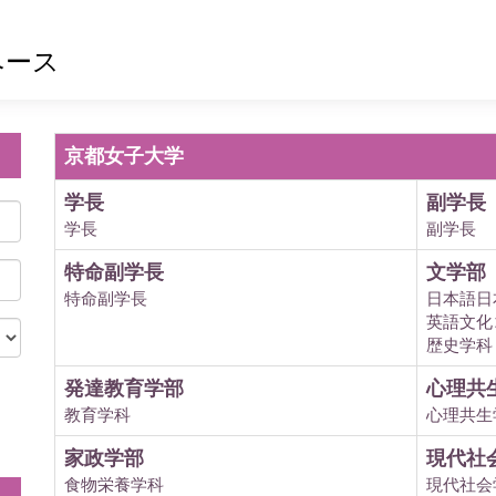
ベース
京都女子大学
学長
副学長
学長
副学長
特命副学長
文学部
特命副学長
日本語日
英語文化
歴史学科
発達教育学部
心理共
教育学科
心理共生
。
家政学部
現代社
食物栄養学科
現代社会