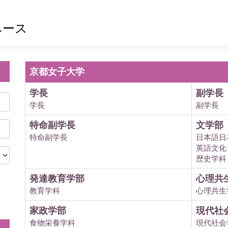
ベース
京都女子大学
学長
副学長
学長
副学長
特命副学長
文学部
特命副学長
日本語日
英語文化
歴史学科
発達教育学部
心理共
教育学科
心理共生
。
家政学部
現代社
食物栄養学科
現代社会