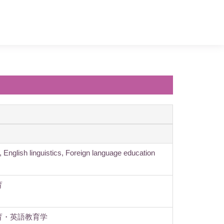
, English linguistics, Foreign language education
育
育・英語教育学