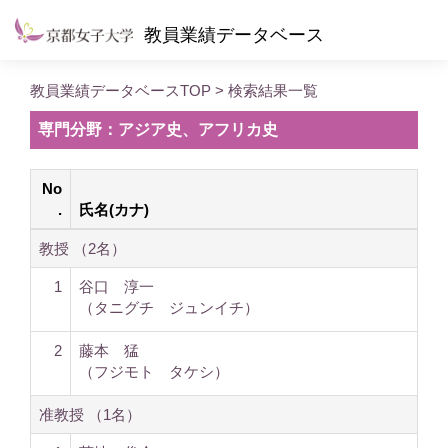
教員業績データベース
教員業績データベースTOP
> 検索結果一覧
専門分野：アジア史、アフリカ史
No
.
氏名(カナ)
教授 （2名）
1
谷口 淳一
（タニグチ ジュンイチ）
2
藤本 猛
（フジモト タケシ）
准教授 （1名）