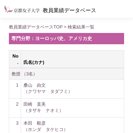
教員業績データベース
教員業績データベースTOP
> 検索結果一覧
専門分野：ヨーロッパ史、アメリカ史
No
.
氏名(カナ)
教授 （3名）
1
桑山 由文
（クワヤマ タダフミ）
2
田崎 直美
（タザキ ナオミ）
3
本田 毅彦
（ホンダ タケヒコ）