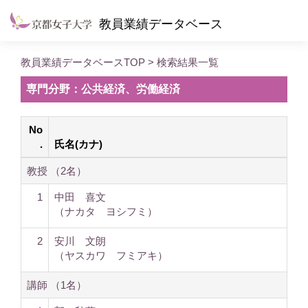
教員業績データベース
教員業績データベースTOP
> 検索結果一覧
専門分野：公共経済、労働経済
No
.
氏名(カナ)
教授 （2名）
1
中田 喜文
（ナカタ ヨシフミ）
2
安川 文朗
（ヤスカワ フミアキ）
講師 （1名）