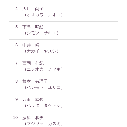
4
大川 尚子
（オオカワ ナオコ）
5
下津 咲絵
（シモツ サキエ）
6
中井 靖
（ナカイ ヤスシ）
7
西岡 伸紀
（ニシオカ ノブキ）
8
橋本 有理子
（ハシモト ユリコ）
9
八田 武俊
（ハッタ タケトシ）
10
藤原 和美
（フジワラ カズミ）