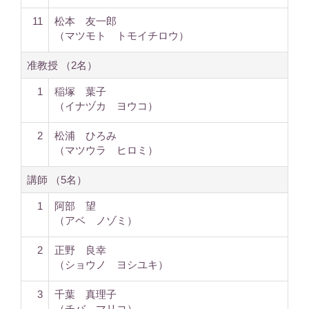
11
松本 友一郎
（マツモト トモイチロウ）
准教授 （2名）
1
稲塚 葉子
（イナヅカ ヨウコ）
2
松浦 ひろみ
（マツウラ ヒロミ）
講師 （5名）
1
阿部 望
（アベ ノゾミ）
2
正野 良幸
（ショウノ ヨシユキ）
3
千葉 真理子
（チバ マリコ）