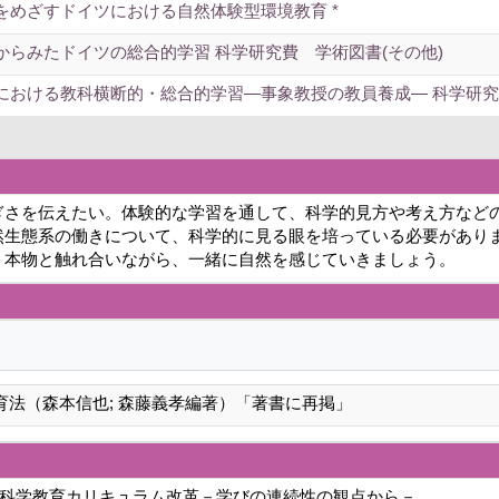
をめざすドイツにおける自然体験型環境教育 *
からみたドイツの総合的学習 科学研究費 学術図書(その他)
における教科横断的・総合的学習―事象教授の教員養成― 科学研究費(
ぎさを伝えたい。体験的な学習を通して、科学的見方や考え方など
然生態系の働きについて、科学的に見る眼を培っている必要があり
、本物と触れ合いながら、一緒に自然を感じていきましょう。
育法（森本信也; 森藤義孝編著）「著書に再掲」
科学教育カリキュラム改革－学びの連続性の観点から－