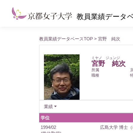
教員業績データ
教員業績データベースTOP
> 宮野 純次
ミヤノ ジュンジ
宮野 純次
所属
職種
業績
学位
1994/02
広島大学 博士（