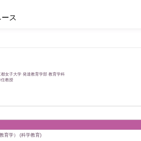
ベース
京都女子大学 発達教育学部 教育学科
特任教授
教育学） (科学教育)