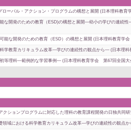
 グローバル・アクション・プログラムの構想と展開 (日本理科教育学会
能な開発のための教育（ESD)の構想と展開―幼小の学びの連続性―
能な開発のための教育（ESD）の構想と展開 (日本理科教育学会 第
学教育カリキュラム改革―学びの連続性の観点から― (日本理科教育
等理科―範例的な学習事例― (日本理科教育学会 第67回全国大会
アクションプログラムに対応した理科の教育課程開発の日独共同研究 
礎領域における科学教育カリキュラム改革―学びの連続性の観点から―