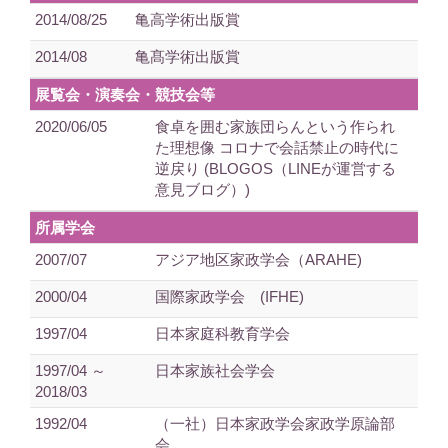
2014/08/25
亀高学術出版賞
2014/08
亀髙学術出版賞
展覧会・演奏会・競技会等
2020/06/05
食卓を囲む家族団らんという作られ
た理想像 コロナで会話禁止の時代に
逆戻り (BLOGOS（LINEが運営する
意見ブログ）)
所属学会
2007/07
アジア地区家政学会（ARAHE)
2000/04
国際家政学会 (IFHE)
1997/04
日本家庭科教育学会
1997/04 ～
日本家族社会学会
2018/03
1992/04
（一社）日本家政学会家政学原論部
会