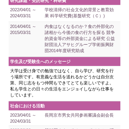
研究課題・受託研究・科研費
2022/04/01 ～
学校清掃の社会文化的背景と教育効
2024/03/31
果 科学研究費(基盤研究（Ｃ）)
2014/04/01 ～
内食はなくなるのか？食の外部化の
2015/03/31
諸相から今後の食の行方を探る 競争
的資金等の外部資金による研究 公益
財団法人アサヒグループ学術振興財
団2014年度研究助成
学生及び受験生へのメッセージ
大学は受け身での勉強ではなく、自ら学び、研究を行
う場所です。有意義な生活を送れるかどうかは自分次
第、同じ志をもつ仲間もできてとても楽しいですよ。
私も学生との日々の生活をエンジョイしながら仕事を
しています。
社会における活動
2023/04/01 ～
長岡京市男女共同参画審議会副会長
2024/03/31