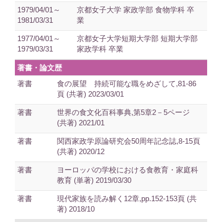
1979/04/01～
京都女子大学 家政学部 食物学科 卒
1981/03/31
業
1977/04/01～
京都女子大学短期大学部 短期大学部
1979/03/31
家政学科 卒業
著書・論文歴
著書
食の展望 持続可能な職をめざして,81-86
頁 (共著) 2023/03/01
著書
世界の食文化百科事典,第5章2－5ページ
(共著) 2021/01
著書
関西家政学原論研究会50周年記念誌,8-15頁
(共著) 2020/12
著書
ヨーロッパの学校における食教育・家庭科
教育 (単著) 2019/03/30
著書
現代家族を読み解く12章,pp.152-153頁 (共
著) 2018/10