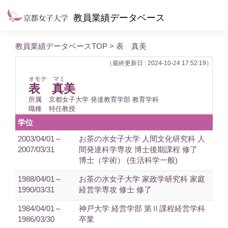
教員業績データベース
教員業績データベースTOP
> 表 真美
（最終更新日 : 2024-10-24 17:52:19）
オモテ マミ
表 真美
所属
京都女子大学 発達教育学部 教育学科
職種
特任教授
学位
2003/04/01～
お茶の水女子大学 人間文化研究科 人
2007/03/31
間発達科学専攻 博士後期課程 修了
博士（学術） (生活科学一般)
1988/04/01～
お茶の水女子大学 家政学研究科 家庭
1990/03/31
経営学専攻 修士 修了
1984/04/01～
神戸大学 経営学部 第Ⅱ課程経営学科
1986/03/30
卒業