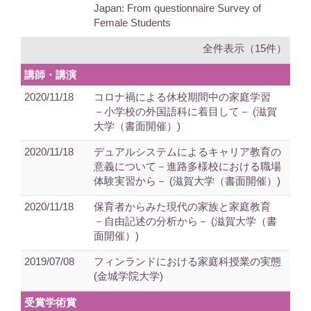
Japan: From questionnaire Survey of
Female Students
全件表示（15件）
講師・講演
2020/11/18
コロナ禍による休校期間中の家庭学習
－小学校の外国語科に着目して－ (滋賀
大学（書面開催）)
2020/11/18
デュアルシステムによるキャリア教育の
意義について－進路多様校における職場
体験実習から－ (滋賀大学（書面開催）)
2020/11/18
保育者からみた現代の家族と家庭教育
－自由記述の分析から－ (滋賀大学（書
面開催）)
2019/07/08
フィンランドにおける家庭科授業の実態
(金城学院大学)
受賞学術賞