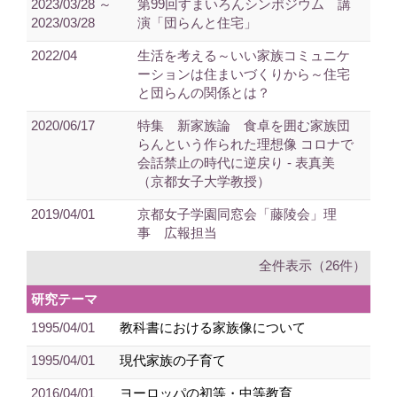
2023/03/28 ～
第99回すまいろんシンポジウム 講
2023/03/28
演「団らんと住宅」
2022/04
生活を考える～いい家族コミュニケ
ーションは住まいづくりから～住宅
と団らんの関係とは？
2020/06/17
特集 新家族論 食卓を囲む家族団
らんという作られた理想像 コロナで
会話禁止の時代に逆戻り - 表真美
（京都女子大学教授）
2019/04/01
京都女子学園同窓会「藤陵会」理
事 広報担当
全件表示（26件）
研究テーマ
1995/04/01
教科書における家族像について
1995/04/01
現代家族の子育て
2016/04/01
ヨーロッパの初等・中等教育