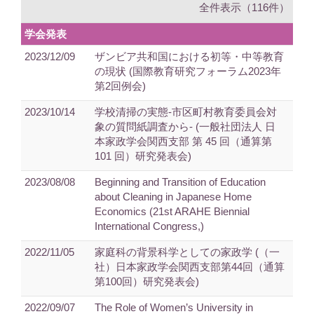
全件表示（116件）
学会発表
2023/12/09
ザンビア共和国における初等・中等教育
の現状 (国際教育研究フォーラム2023年
第2回例会)
2023/10/14
学校清掃の実態‐市区町村教育委員会対
象の質問紙調査から‐ (一般社団法人 日
本家政学会関西支部 第 45 回（通算第
101 回）研究発表会)
2023/08/08
Beginning and Transition of Education
about Cleaning in Japanese Home
Economics (21st ARAHE Biennial
International Congress,)
2022/11/05
家庭科の背景科学としての家政学 (（一
社）日本家政学会関西支部第44回（通算
第100回）研究発表会)
2022/09/07
The Role of Women’s University in