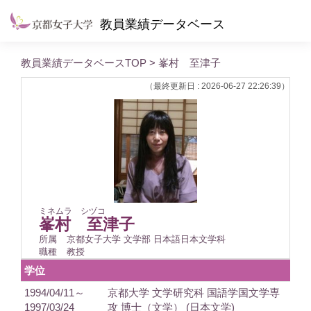
教員業績データベース
教員業績データベースTOP
> 峯村 至津子
（最終更新日 : 2026-06-27 22:26:39）
ミネムラ シヅコ
峯村 至津子
所属
京都女子大学 文学部 日本語日本文学科
職種
教授
学位
1994/04/11～
京都大学 文学研究科 国語学国文学専
1997/03/24
攻 博士（文学） (日本文学)