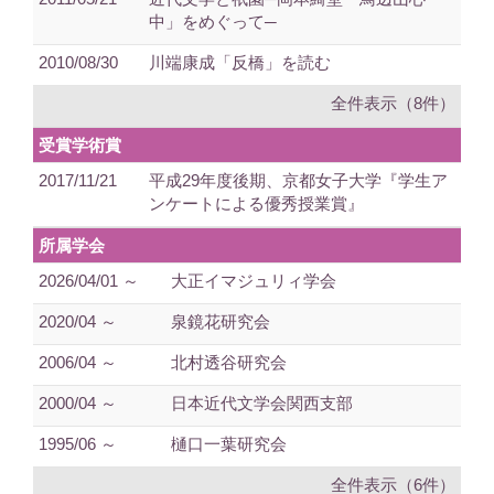
中」をめぐって─
2010/08/30
川端康成「反橋」を読む
全件表示（8件）
受賞学術賞
2017/11/21
平成29年度後期、京都女子大学『学生ア
ンケートによる優秀授業賞』
所属学会
2026/04/01 ～
大正イマジュリィ学会
2020/04 ～
泉鏡花研究会
2006/04 ～
北村透谷研究会
2000/04 ～
日本近代文学会関西支部
1995/06 ～
樋口一葉研究会
全件表示（6件）