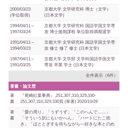
2000/03/23
京都大学 文学研究科 博士（文学）
(学位取得)
(日本文学)
1994/04/11～
京都大学 文学研究科 国語学国文学専
1997/03/24
攻 博士後期課程 単位取得満期退学
1991/04/11～
京都大学 文学研究科 国語学国文学専
1994/03/23
攻 修士 修了 修士 (日本文学)
1987/04/11～
京都大学 文学部 文学科国語学国文学
1991/03/25
専攻 卒業 学士 (日本文学)
全件表示（6件）
著書・論文歴
著
『尾崎紅葉事典』,251,307,310,329,330-
書
251,307,310,329,330頁 (単著) 2020/10/28
著
「愛の周り」「うずうず」「このへんで……」
書
「そういう訳にもいかへん」「ハートにたこ焼
き」「ほととぎすを待ちながら―好きな本とのめ