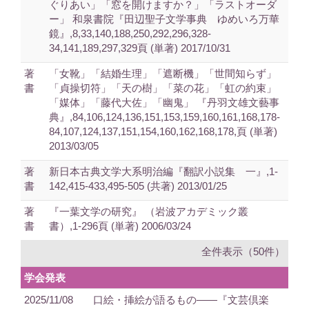
ぐりあい」「窓を開けますか？」「ラストオーダ
ー」 和泉書院『田辺聖子文学事典 ゆめいろ万華
鏡』,8,33,140,188,250,292,296,328-
34,141,189,297,329頁 (単著) 2017/10/31
著
「女靴」「結婚生理」「遮断機」「世間知らず」
書
「貞操切符」「天の樹」「菜の花」「虹の約束」
「媒体」「藤代大佐」「幽鬼」 『丹羽文雄文藝事
典』,84,106,124,136,151,153,159,160,161,168,178-
84,107,124,137,151,154,160,162,168,178,頁 (単著)
2013/03/05
著
新日本古典文学大系明治編『翻訳小説集 一』,1-
書
142,415-433,495-505 (共著) 2013/01/25
著
『一葉文学の研究』 （岩波アカデミック叢
書
書）,1-296頁 (単著) 2006/03/24
全件表示（50件）
学会発表
2025/11/08
口絵・挿絵が語るもの――『文芸倶楽