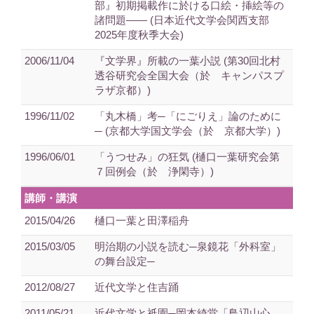
部』初期掲載作に於ける口絵・挿絵等の
諸問題―― (日本近代文学会関西支部
2025年度秋季大会)
2006/11/04
『文学界』所載の一葉小説 (第30回北村
透谷研究会全国大会（於 キャンパスプ
ラザ京都）)
1996/11/02
「丸木橋」考─「にごりえ」論のために
─ (京都大学国文学会（於 京都大学）)
1996/06/01
「うつせみ」の狂気 (樋口一葉研究会第
７回例会（於 浄閑寺）)
講師・講演
2015/04/26
樋口一葉と田澤稲舟
2015/03/05
明治期の小説を読む─泉鏡花「外科室」
の舞台設定─
2012/08/27
近代文学と住吉踊
2011/05/21
近代文学と祇園─岡本綺堂「鳥辺山心