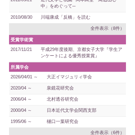
中」をめぐって─
2010/08/30
川端康成「反橋」を読む
全件表示（8件）
受賞学術賞
2017/11/21
平成29年度後期、京都女子大学『学生ア
ンケートによる優秀授業賞』
所属学会
2026/04/01 ～
大正イマジュリィ学会
2020/04 ～
泉鏡花研究会
2006/04 ～
北村透谷研究会
2000/04 ～
日本近代文学会関西支部
1995/06 ～
樋口一葉研究会
全件表示（6件）