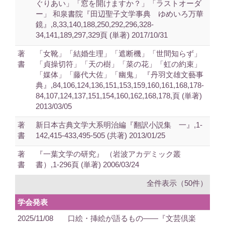
ぐりあい」「窓を開けますか？」「ラストオーダ
ー」 和泉書院『田辺聖子文学事典 ゆめいろ万華
鏡』,8,33,140,188,250,292,296,328-
34,141,189,297,329頁 (単著) 2017/10/31
著
「女靴」「結婚生理」「遮断機」「世間知らず」
書
「貞操切符」「天の樹」「菜の花」「虹の約束」
「媒体」「藤代大佐」「幽鬼」 『丹羽文雄文藝事
典』,84,106,124,136,151,153,159,160,161,168,178-
84,107,124,137,151,154,160,162,168,178,頁 (単著)
2013/03/05
著
新日本古典文学大系明治編『翻訳小説集 一』,1-
書
142,415-433,495-505 (共著) 2013/01/25
著
『一葉文学の研究』 （岩波アカデミック叢
書
書）,1-296頁 (単著) 2006/03/24
全件表示（50件）
学会発表
2025/11/08
口絵・挿絵が語るもの――『文芸倶楽