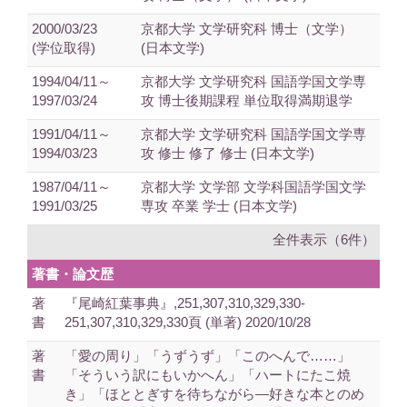
2000/03/23
京都大学 文学研究科 博士（文学）
(学位取得)
(日本文学)
1994/04/11～
京都大学 文学研究科 国語学国文学専
1997/03/24
攻 博士後期課程 単位取得満期退学
1991/04/11～
京都大学 文学研究科 国語学国文学専
1994/03/23
攻 修士 修了 修士 (日本文学)
1987/04/11～
京都大学 文学部 文学科国語学国文学
1991/03/25
専攻 卒業 学士 (日本文学)
全件表示（6件）
著書・論文歴
著
『尾崎紅葉事典』,251,307,310,329,330-
書
251,307,310,329,330頁 (単著) 2020/10/28
著
「愛の周り」「うずうず」「このへんで……」
書
「そういう訳にもいかへん」「ハートにたこ焼
き」「ほととぎすを待ちながら―好きな本とのめ