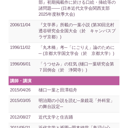
部』初期掲載作に於ける口絵・挿絵等の
諸問題―― (日本近代文学会関西支部
2025年度秋季大会)
2006/11/04
『文学界』所載の一葉小説 (第30回北村
透谷研究会全国大会（於 キャンパスプ
ラザ京都）)
1996/11/02
「丸木橋」考─「にごりえ」論のために
─ (京都大学国文学会（於 京都大学）)
1996/06/01
「うつせみ」の狂気 (樋口一葉研究会第
７回例会（於 浄閑寺）)
講師・講演
2015/04/26
樋口一葉と田澤稲舟
2015/03/05
明治期の小説を読む─泉鏡花「外科室」
の舞台設定─
2012/08/27
近代文学と住吉踊
2011/05/21
近代文学と祇園─岡本綺堂「鳥辺山心