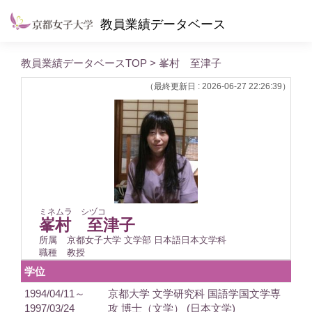
教員業績データベース
教員業績データベースTOP
> 峯村 至津子
（最終更新日 : 2026-06-27 22:26:39）
ミネムラ シヅコ
峯村 至津子
所属
京都女子大学 文学部 日本語日本文学科
職種
教授
学位
1994/04/11～
京都大学 文学研究科 国語学国文学専
1997/03/24
攻 博士（文学） (日本文学)