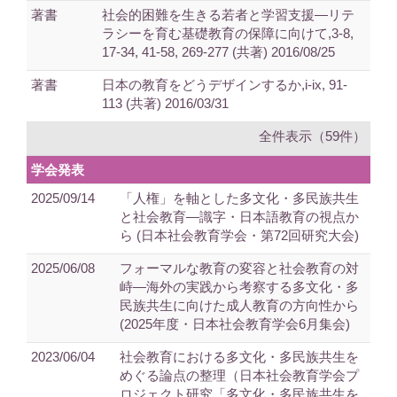
著書
社会的困難を生きる若者と学習支援―リテ
ラシーを育む基礎教育の保障に向けて,3-8,
17-34, 41-58, 269-277 (共著) 2016/08/25
著書
日本の教育をどうデザインするか,i-ix, 91-
113 (共著) 2016/03/31
全件表示（59件）
学会発表
2025/09/14
「人権」を軸とした多文化・多民族共生
と社会教育―識字・日本語教育の視点か
ら (日本社会教育学会・第72回研究大会)
2025/06/08
フォーマルな教育の変容と社会教育の対
峙―海外の実践から考察する多文化・多
民族共生に向けた成人教育の方向性から
(2025年度・日本社会教育学会6月集会)
2023/06/04
社会教育における多文化・多民族共生を
めぐる論点の整理（日本社会教育学会プ
ロジェクト研究「多文化・多民族共生を