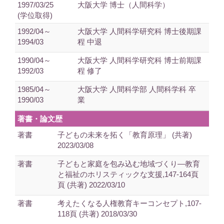
1997/03/25
大阪大学 博士（人間科学）
(学位取得)
1992/04～
大阪大学 人間科学研究科 博士後期課
1994/03
程 中退
1990/04～
大阪大学 人間科学研究科 博士前期課
1992/03
程 修了
1985/04～
大阪大学 人間科学部 人間科学科 卒
1990/03
業
著書・論文歴
著書
子どもの未来を拓く「教育原理」 (共著)
2023/03/08
著書
子どもと家庭を包み込む地域づくり―教育
と福祉のホリスティックな支援,147-164頁
頁 (共著) 2022/03/10
著書
考えたくなる人権教育キーコンセプト,107-
118頁 (共著) 2018/03/30