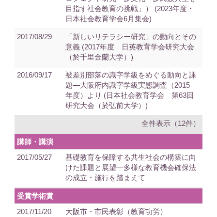
目指す社会教育の挑戦」） (2023年度・
日本社会教育学会6月集会)
2017/08/29
「新しいリテラシー研究」の動向とその
意義 (2017年度 日英教育学会研究大会
（於千里金蘭大学）)
2016/09/17
被差別部落の識字学級をめぐる動向と課
題―大阪府内識字学級実態調査（2015
年度）より (日本社会教育学会 第63回
研究大会（於弘前大学）)
全件表示（12件）
講師・講演
2017/05/27
基礎教育を保障する共生社会の構築に向
けた課題と展望―多様な教育機会確保法
の成立・施行を踏まえて
受賞学術賞
2017/11/20
大阪市・市民表彰（教育功労）