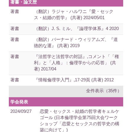
著書・論文歴
著書
（翻訳）ラジャ・ハルワニ『愛・セック
ス・結婚の哲学』 (共著) 2024/05/01
著書
（翻訳）J. S. ミル、『論理学体系』4 2020
著書
（翻訳）バーナード・ウィリアムズ、『道
徳的な運』 (共著) 2019
著書
『法哲学と法哲学の対話』,コメント「「権
利」と「人格」：倫理学からの応答」 (共
著) 2017/04
著書
『情報倫理学入門』,17-29頁 (共著) 2012
全件表示（35件）
学会発表
2024/09/27
恋愛・セックス・結婚の哲学者キェルケ
ゴール (日本倫理学会第75回大会ワーク
ショップ「恋愛とセックスの哲学史の構
築に向けて」)