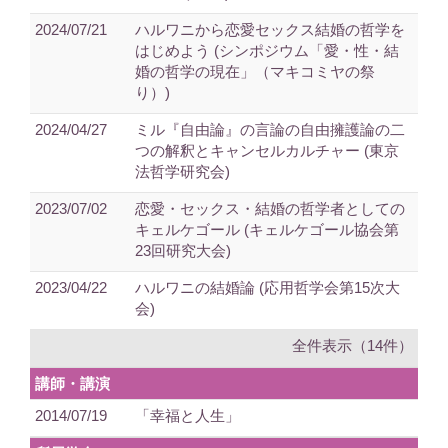
2024/07/21
ハルワニから恋愛セックス結婚の哲学を
はじめよう (シンポジウム「愛・性・結
婚の哲学の現在」（マキコミヤの祭
り）)
2024/04/27
ミル『自由論』の言論の自由擁護論の二
つの解釈とキャンセルカルチャー (東京
法哲学研究会)
2023/07/02
恋愛・セックス・結婚の哲学者としての
キェルケゴール (キェルケゴール協会第
23回研究大会)
2023/04/22
ハルワニの結婚論 (応用哲学会第15次大
会)
全件表示（14件）
講師・講演
2014/07/19
「幸福と人生」