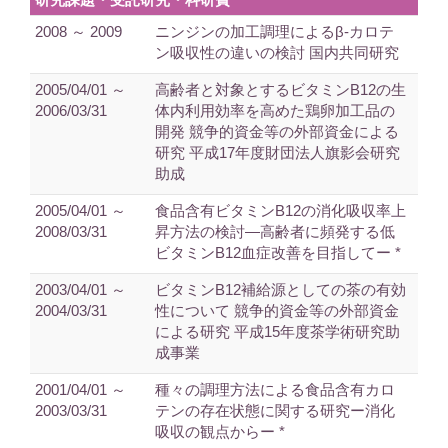
2008 ～ 2009
ニンジンの加工調理によるβ-カロテ
ン吸収性の違いの検討 国内共同研究
2005/04/01 ～
高齢者と対象とするビタミンB12の生
2006/03/31
体内利用効率を高めた鶏卵加工品の
開発 競争的資金等の外部資金による
研究 平成17年度財団法人旗影会研究
助成
2005/04/01 ～
食品含有ビタミンB12の消化吸収率上
2008/03/31
昇方法の検討―高齢者に頻発する低
ビタミンB12血症改善を目指してー *
2003/04/01 ～
ビタミンB12補給源としての茶の有効
2004/03/31
性について 競争的資金等の外部資金
による研究 平成15年度茶学術研究助
成事業
2001/04/01 ～
種々の調理方法による食品含有カロ
2003/03/31
テンの存在状態に関する研究ー消化
吸収の観点からー *