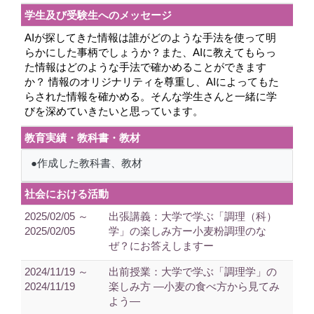
学生及び受験生へのメッセージ
AIが探してきた情報は誰がどのような手法を使って明
らかにした事柄でしょうか？また、AIに教えてもらっ
た情報はどのような手法で確かめることができます
か？ 情報のオリジナリティを尊重し、AIによってもた
らされた情報を確かめる。そんな学生さんと一緒に学
びを深めていきたいと思っています。
教育実績・教科書・教材
●作成した教科書、教材
社会における活動
2025/02/05 ～
出張講義：大学で学ぶ「調理（科）
2025/02/05
学」の楽しみ方ー小麦粉調理のな
ぜ？にお答えしますー
2024/11/19 ～
出前授業：大学で学ぶ「調理学」の
2024/11/19
楽しみ方 ―小麦の食べ方から見てみ
よう―