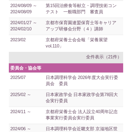
2024/08/09 ～
第15回治療食等献立・調理技術コン
2024/08/09
テスト 一般職部門 審査員
2024/01/27 ～
京都市保育園連盟保育士等キャリア
2024/02/10
アップ研修会分野（４）講師
2023/02
京都府栄養士会会報「栄養展望
vol.110」
全件表示（21件）
委員会・協会等
2025/07
日本調理科学会 2026年度大会実行委
員会 委員
2025/02 ～
日本家政学会 日本家政学会第78回大
会実行委員
2024/11 ～
京都府栄養士会 法人設立40周年記念
事業実行委員会実行委員
2024/06 ～
日本調理科学会近畿支部 京滋地区世