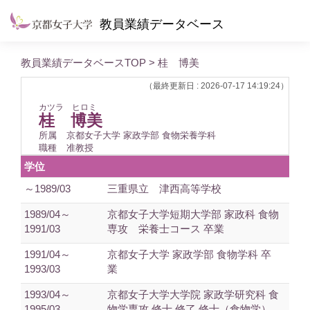
教員業績データベース
教員業績データベースTOP
> 桂 博美
（最終更新日 : 2026-07-17 14:19:24）
カツラ ヒロミ
桂 博美
所属
京都女子大学 家政学部 食物栄養学科
職種
准教授
学位
～1989/03
三重県立 津西高等学校
1989/04～
京都女子大学短期大学部 家政科 食物
1991/03
専攻 栄養士コース 卒業
1991/04～
京都女子大学 家政学部 食物学科 卒
1993/03
業
1993/04～
京都女子大学大学院 家政学研究科 食
1995/03
物学専攻 修士 修了 修士（食物学）