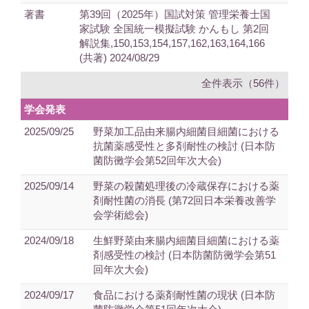
著書
第39回（2025年）国試対策 管理栄養士国
家試験 全国統一模擬試験 かんもし 第2回
解説集,150,153,154,157,162,163,164,166
(共著) 2024/08/29
全件表示（56件）
学会発表
2025/09/25
野菜加工品由来腸内細菌目細菌における
抗菌薬感受性と多剤耐性の検討 (日本防
菌防黴学会第52回年次大会)
2025/09/14
野菜の殺菌処理後の冷蔵保存における薬
剤耐性菌の消長 (第72回日本栄養改善学
会学術総会)
2024/09/18
生鮮野菜由来腸内細菌目細菌における薬
剤感受性の検討 (日本防菌防黴学会第51
回年次大会)
2024/09/17
食品における薬剤耐性菌の現状 (日本防