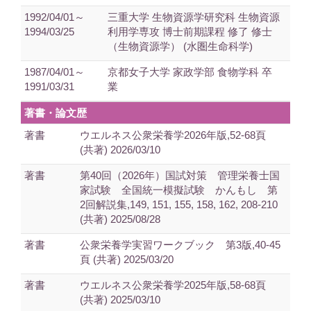
1992/04/01～
三重大学 生物資源学研究科 生物資源
1994/03/25
利用学専攻 博士前期課程 修了 修士
（生物資源学） (水圏生命科学)
1987/04/01～
京都女子大学 家政学部 食物学科 卒
1991/03/31
業
著書・論文歴
著書
ウエルネス公衆栄養学2026年版,52-68頁
(共著) 2026/03/10
著書
第40回（2026年）国試対策 管理栄養士国
家試験 全国統一模擬試験 かんもし 第
2回解説集,149, 151, 155, 158, 162, 208-210
(共著) 2025/08/28
著書
公衆栄養学実習ワークブック 第3版,40-45
頁 (共著) 2025/03/20
著書
ウエルネス公衆栄養学2025年版,58-68頁
(共著) 2025/03/10