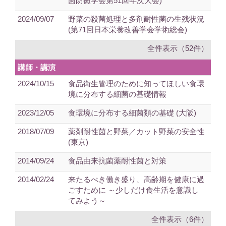
菌防黴学会第51回年次大会)
2024/09/07
野菜の殺菌処理と多剤耐性菌の生残状況
(第71回日本栄養改善学会学術総会)
全件表示（52件）
講師・講演
2024/10/15
食品衛生管理のために知ってほしい食環
境に分布する細菌の基礎情報
2023/12/05
食環境に分布する細菌類の基礎 (大阪)
2018/07/09
薬剤耐性菌と野菜／カット野菜の安全性
(東京)
2014/09/24
食品由来抗菌薬耐性菌と対策
2014/02/24
来たるべき働き盛り、高齢期を健康に過
ごすために ～少しだけ食生活を意識し
てみよう～
全件表示（6件）