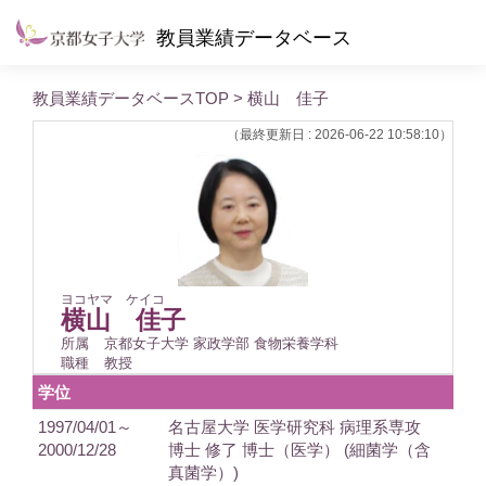
教員業績データベース
教員業績データベースTOP
> 横山 佳子
（最終更新日 : 2026-06-22 10:58:10）
ヨコヤマ ケイコ
横山 佳子
所属
京都女子大学 家政学部 食物栄養学科
職種
教授
学位
1997/04/01～
名古屋大学 医学研究科 病理系専攻
2000/12/28
博士 修了 博士（医学） (細菌学（含
真菌学）)