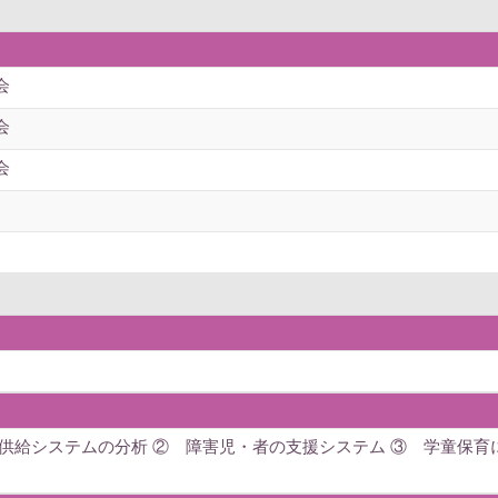
会
会
会
ス供給システムの分析 ② 障害児・者の支援システム ③ 学童保育