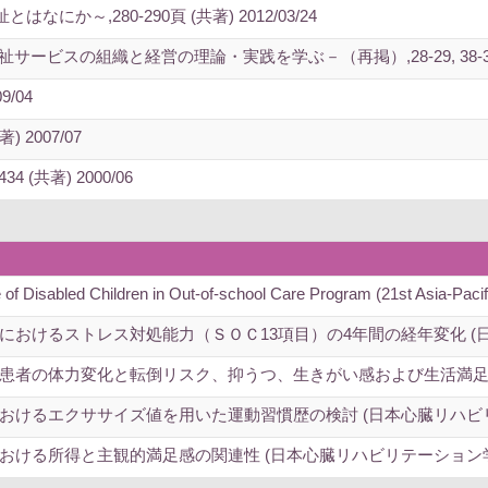
か～,280-290頁 (共著) 2012/03/24
スの組織と経営の理論・実践を学ぶ－（再掲）,28-29, 38-39, 42-4
9/04
 2007/07
4 (共著) 2000/06
e of Disabled Children in Out-of-school Care Program (21st Asia-Paci
におけるストレス対処能力（ＳＯＣ13項目）の4年間の経年変化 (
患者の体力変化と転倒リスク、抑うつ、生きがい感および生活満足度
おけるエクササイズ値を用いた運動習慣歴の検討 (日本心臓リハビ
おける所得と主観的満足感の関連性 (日本心臓リハビリテーション