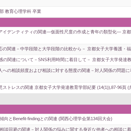
部 教育心理学科 卒業
イデンティティの関連―仮面性尺度の作成と青年の類型化― 京都女子大
連－中学段階と大学段階の比較から－ 京都女子大学養護・福祉教育学研究 (３
連について－SNS利用時間に着目して－ 京都女子大学発達教育学部紀要 (19
人への相談頻度および相談に対する態度の関連－対人関係の問題に
の関連 京都女子大学発達教育学部紀要 (14(1)),87-96頁 (共著) 
enefit-findingとの関連 (関西心理学会第134回大会)
相談回避の関連－対人関係の悩みに関する身近な他者への相談に着目し