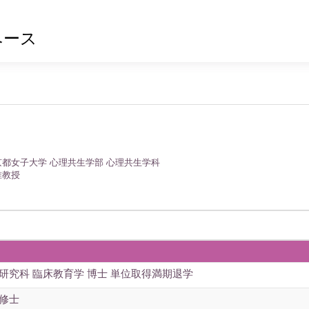
ベース
京都女子大学 心理共生学部 心理共生学科
准教授
研究科 臨床教育学 博士 単位取得満期退学
学修士