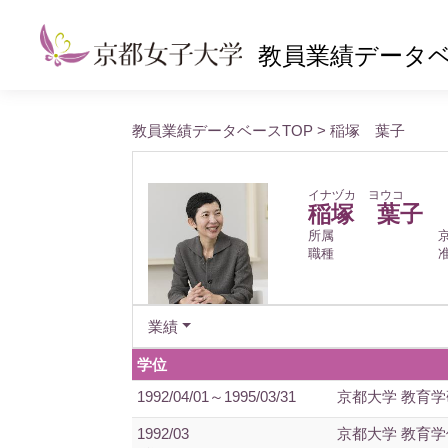
教員業績データ
教員業績データベースTOP
> 稲塚 葉子
イナヅカ ヨウコ
稲塚 葉子
所属
職種
業績
学位
1992/04/01～1995/03/31
京都大学 教育学
1992/03
京都大学 教育