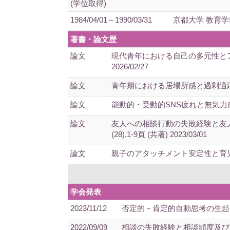
(学位取得)
1984/04/01～1990/03/31
京都大学 教育学
著書・論文歴
論文
現代青年における自己の多元性とア
2026/02/27
論文
青年期における居場所感と過剰適応の関
論文
能動的・受動的SNS疲れと無気力感の関
論文
友人への相談行動の失敗経験と友
(28),1-9頁 (共著) 2023/03/01
論文
親子のアタッチメント安定性と育児ストレス
学会発表
2023/11/12
否定的－肯定的自動思考の生起傾向とB
2022/09/09
相談の失敗経験と相談頻度及び