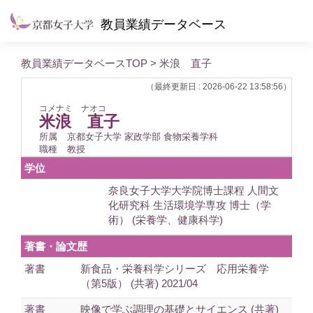
教員業績データベース
教員業績データベースTOP
> 米浪 直子
（最終更新日 : 2026-06-22 13:58:56）
コメナミ ナオコ
米浪 直子
所属
京都女子大学 家政学部 食物栄養学科
職種
教授
学位
奈良女子大学大学院博士課程 人間文
化研究科 生活環境学専攻 博士（学
術） (栄養学、健康科学)
著書・論文歴
著書
新食品・栄養科学シリーズ 応用栄養学
（第5版） (共著) 2021/04
著書
映像で学ぶ調理の基礎とサイエンス (共著)