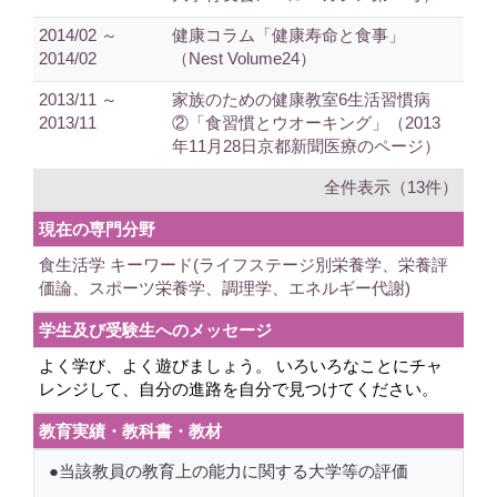
2014/02 ～
健康コラム「健康寿命と食事」
2014/02
（Nest Volume24）
2013/11 ～
家族のための健康教室6生活習慣病
2013/11
②「食習慣とウオーキング」（2013
年11月28日京都新聞医療のページ）
全件表示（13件）
現在の専門分野
食生活学 キーワード(ライフステージ別栄養学、栄養評
価論、スポーツ栄養学、調理学、エネルギー代謝)
学生及び受験生へのメッセージ
よく学び、よく遊びましょう。 いろいろなことにチャ
レンジして、自分の進路を自分で見つけてください。
教育実績・教科書・教材
●当該教員の教育上の能力に関する大学等の評価