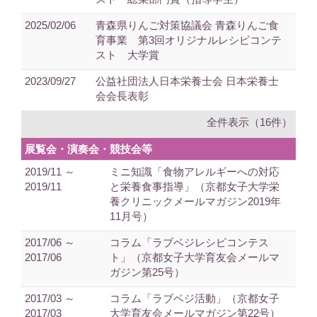
2025/02/06
青森県りんご対策協議会 青森りんご食
育事業 第3回オリジナルレシピコンテ
スト 大学賞
2023/09/27
公益社団法人日本栄養士会 日本栄養士
会会長表彰
全件表示（16件）
展覧会・演奏会・競技会等
2019/11 ～
ミニ知識「食物アレルギーへの対応
2019/11
と栄養食事指導」（京都女子大学栄
養クリニックメールマガジン2019年
11月号）
2017/06 ～
コラム「ラブベジレシピコンテス
2017/06
ト」（京都女子大学育友会メールマ
ガジン第25号）
2017/03 ～
コラム「ラブベジ活動」（京都女子
2017/03
大学育友会メールマガジン第22号）