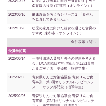
2023/10/27
幼児および家庭に向けた食育のすすめと
保育園の役割 (京都市（オンライン）)
2023/06/10
健康寿命を考えるシリーズ２ 「食生活
を見直してみませんか」
2022/10/28
幼児の家庭に向けた給食を通じた食育の
すすめ (京都市（オンライン）)
全件表示（8件）
受賞学術賞
2025/06/14
一般社団法人葉酸と母子の健康を考える
会、IJCA国際日本料理協会 第12回葉酸
たまご甲子園 準優勝（指導学生）
2025/02/06
青森県りんご対策協議会 青森りんご食
育事業 第3回オリジナルレシピコンテ
スト サラダ部門賞（指導学生）
2025/02/06
青森県りんご対策協議会 青森りんご食
育事業 第3回オリジナルレシピコンテ
スト 総菜部門賞（指導学生）