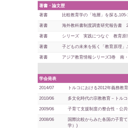
著書・論文歴
著書
比較教育学の「地層」を探る,105-115頁
著書
海外教科書制度調査研究報告書 2025年版
著書
シリーズ 実践につなぐ 教育原理 －
著書
子どもの未来を拓く「教育原理」,91～99
著書
アジア教育情報シリーズ3巻 南・中央・西
学会発表
2014/07
トルコにおける2012年義務教
2010/06
多文化時代の宗教教育－トルコの
2009/06
子育て支援制度の整合性・公共性
2008/06
国際比較からみた各国の子育て
学）)