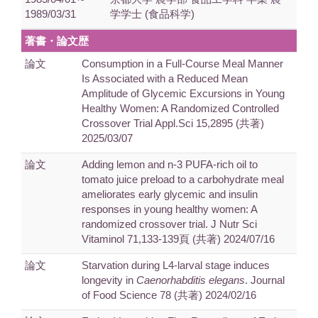
1989/03/31
学学士 (食品科学)
著書・論文歴
論文
Consumption in a Full-Course Meal Manner
Is Associated with a Reduced Mean
Amplitude of Glycemic Excursions in Young
Healthy Women: A Randomized Controlled
Crossover Trial Appl.Sci 15,2895 (共著)
2025/03/07
論文
Adding lemon and n-3 PUFA-rich oil to
tomato juice preload to a carbohydrate meal
ameliorates early glycemic and insulin
responses in young healthy women: A
randomized crossover trial. J Nutr Sci
Vitaminol 71,133-139頁 (共著) 2024/07/16
論文
Starvation during L4-larval stage induces
longevity in
Caenorhabditis elegans
. Journal
of Food Science 78 (共著) 2024/02/16