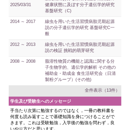
2025/03/31
健康状態に及ぼす分子遺伝学的研究
基盤研究（C)
2014 ～ 2017
線虫を用いた生活習慣病胎児期起源
説の分子遺伝学的研究 基盤研究C一
般
2012 ～ 2013
線虫を用いた生活習慣病胎児期起源
説の検証 挑戦的萌芽研究
2008 ～ 2008
脂溶性物質の機能と認識に関する分
子生物学的、遺伝学的解析 その他の
補助金・助成金 食生活研究会（日清
製粉グループ）(その他)
全件表示（13件）
学生及び受験生へのメッセージ
手当たり次第に勉強するのではなく，一冊の教科書を
何度も読み返すことで基礎知識を身につけることがで
きます。これは受験勉強，入学後の勉強を問わず，良
いやり方だと思います。