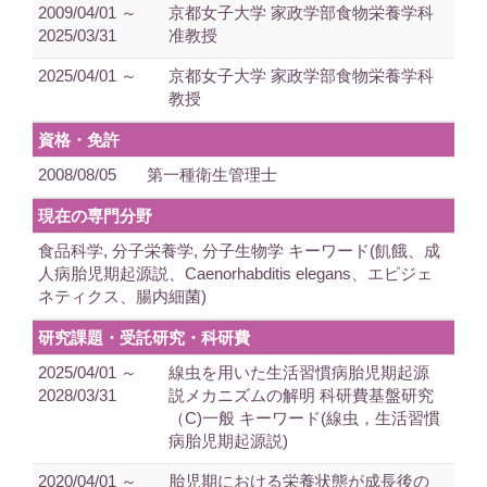
2009/04/01 ～
京都女子大学 家政学部食物栄養学科
2025/03/31
准教授
2025/04/01 ～
京都女子大学 家政学部食物栄養学科
教授
資格・免許
2008/08/05
第一種衛生管理士
現在の専門分野
食品科学, 分子栄養学, 分子生物学 キーワード(飢餓、成
人病胎児期起源説、Caenorhabditis elegans、エピジェ
ネティクス、腸内細菌)
研究課題・受託研究・科研費
2025/04/01 ～
線虫を用いた生活習慣病胎児期起源
2028/03/31
説メカニズムの解明 科研費基盤研究
（C)一般 キーワード(線虫，生活習慣
病胎児期起源説)
2020/04/01 ～
胎児期における栄養状態が成長後の