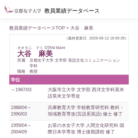
教員業績データベース
教員業績データベースTOP
> 大谷 麻美
（最終更新日 : 2026-06-12 16:00:39）
オオタニ マミ
OTANI Mami
大谷 麻美
所属
京都女子大学 文学部 英語文化コミュニケーション
学科
職種
教授
学位
～1987/03
大阪市立大学 文学部 西洋文学科英米
語英米文学専攻
1988/04～
兵庫教育大学 学校教育研究科 教科・
1990/03
領域教育専攻(言語系英語) 修士 修了
1999/04～
お茶の水女子大学 人間文化研究科 国
2004/09
際日本学専攻 博士後期課程 修了