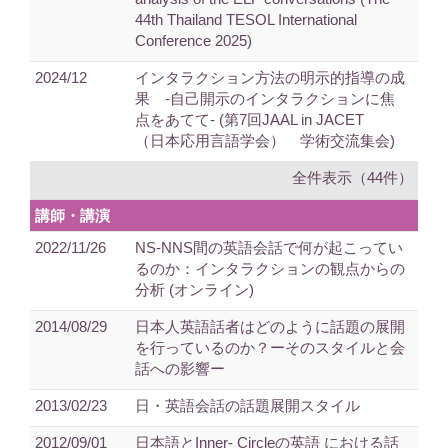
44th Thailand TESOL International
Conference 2025)
2024/12
インタラクション方法の明示的指導の成
果 -自己開示のインタラクションに焦
点をあてて- (第7回JAAL in JACET
（日本応用言語学会） 学術交流集会)
全件表示（44件）
講師・講演
2022/11/26
NS-NNS間の英語会話で何が起こってい
るのか：インタラクションの観点からの
分析 (オンライン)
2014/08/29
日本人英語話者はどのように話題の展開
を行っているのか？ーそのスタイルと会
話への影響ー
2013/02/23
日・英語会話の話題展開スタイル
2012/09/01
日本語とInner- Circleの英語 における話