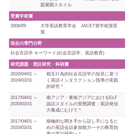
題展開スタイル
受賞学術賞
2006/09
大学英語教育学会 JACET賞学術賞受
賞
現在の専門分野
社会言語学 キーワード(社会言語学、英語教育)
研究課題・受託研究・科研費
2020/04/01 ～
相互行為的社会言語学の知見に基づ
2024/03/31
く英語インタラクション指導の実践
的研究 *
2017/04/01 ～
南アジア・東南アジアにおけるELF
2020/03/31
談話スタイルの実態調査：英語発信
力養成にむけて *
2017/04/01 ～
積極的な聞き手から話し手になるた
2020/03/31
めの英語会話参加能力―その教育効
果の実証研究― *