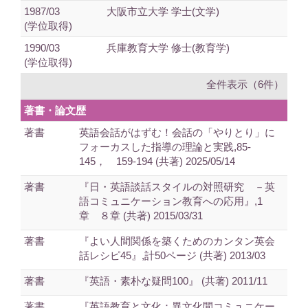
1987/03
大阪市立大学 学士(文学)
(学位取得)
1990/03
兵庫教育大学 修士(教育学)
(学位取得)
全件表示（6件）
著書・論文歴
著書
英語会話がはずむ！会話の「やりとり」に
フォーカスした指導の理論と実践,85-
145， 159-194 (共著) 2025/05/14
著書
『日・英語談話スタイルの対照研究 －英
語コミュニケーション教育への応用』,1
章 ８章 (共著) 2015/03/31
著書
『よい人間関係を築くためのカンタン英会
話レシピ45』,計50ページ (共著) 2013/03
著書
『英語・素朴な疑問100』 (共著) 2011/11
著書
『英語教育と文化：異文化間コミュニケー