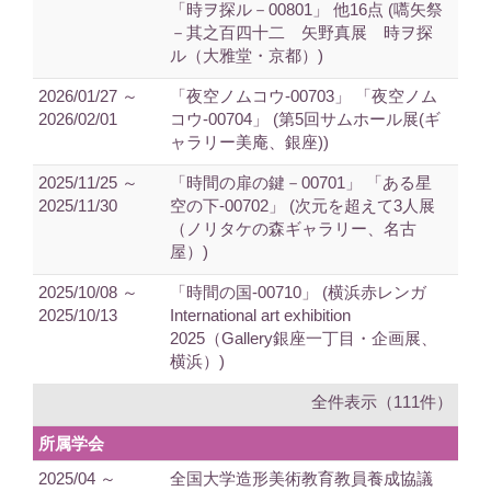
「時ヲ探ル－00801」 他16点 (嚆矢祭
－其之百四十二 矢野真展 時ヲ探
ル（大雅堂・京都）)
2026/01/27 ～
「夜空ノムコウ-00703」 「夜空ノム
2026/02/01
コウ-00704」 (第5回サムホール展(ギ
ャラリー美庵、銀座))
2025/11/25 ～
「時間の扉の鍵－00701」 「ある星
2025/11/30
空の下-00702」 (次元を超えて3人展
（ノリタケの森ギャラリー、名古
屋）)
2025/10/08 ～
「時間の国-00710」 (横浜赤レンガ
2025/10/13
International art exhibition
2025（Gallery銀座一丁目・企画展、
横浜）)
全件表示（111件）
所属学会
2025/04 ～
全国大学造形美術教育教員養成協議