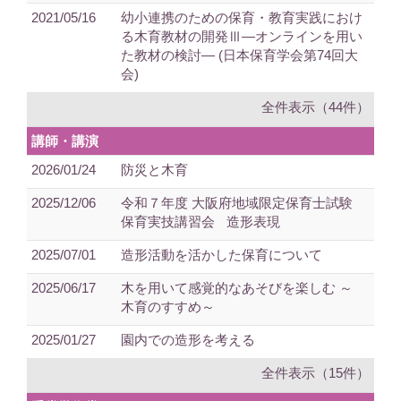
2021/05/16
幼小連携のための保育・教育実践におけ
る木育教材の開発Ⅲ―オンラインを用い
た教材の検討― (日本保育学会第74回大
会)
全件表示（44件）
講師・講演
2026/01/24
防災と木育
2025/12/06
令和７年度 大阪府地域限定保育士試験
保育実技講習会 造形表現
2025/07/01
造形活動を活かした保育について
2025/06/17
木を用いて感覚的なあそびを楽しむ ～
木育のすすめ～
2025/01/27
園内での造形を考える
全件表示（15件）