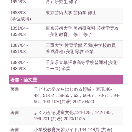
1994/03
育）研究生 修了
1993/03
東京芸術大学 芸術学 修士
(学位取得)
1991/04～
東京芸術大学 美術研究科 芸術学専攻
1993/03
（美術教育） 修士 修了
1987/04～
三重大学 教育学部 乙類(中学校教員
1991/03
養成課程) 美術専攻 卒業
1983/04～
千葉県立幕張東高等学校普通科(美術
1986/03
コース) 卒業
著書・論文歴
著書
子どもの姿からはじめる領域・表現,46-
48，51-52，58-59，63，66-67，70-71，94-
96，103-109 (共著) 2021/04/20
著書
よくわかる児童文化,124-125，142-145，
196-201 (共著) 2020/11/25
著書
小学校教育実習ガイド,144-149頁 (共著)