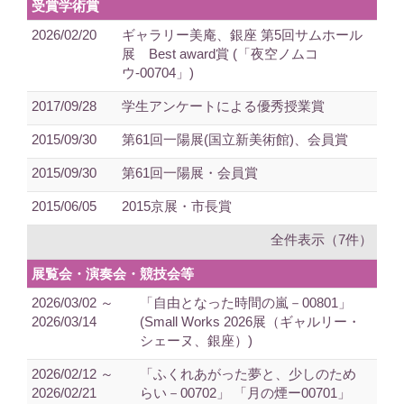
受賞学術賞
2026/02/20
ギャラリー美庵、銀座 第5回サムホール
展 Best award賞 (「夜空ノムコ
ウ-00704」)
2017/09/28
学生アンケートによる優秀授業賞
2015/09/30
第61回一陽展(国立新美術館)、会員賞
2015/09/30
第61回一陽展・会員賞
2015/06/05
2015京展・市長賞
全件表示（7件）
展覧会・演奏会・競技会等
2026/03/02 ～
「自由となった時間の嵐－00801」
2026/03/14
(Small Works 2026展（ギャルリー・
シェーヌ、銀座）)
2026/02/12 ～
「ふくれあがった夢と、少しのため
2026/02/21
らい－00702」 「月の煙ー00701」