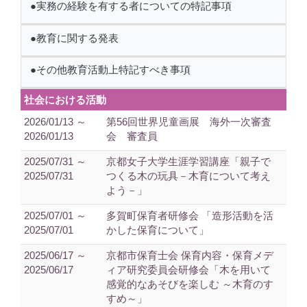
●実務の経験を有する者についての特記事項
●教育に関する発表
●その他教育活動上特記すべき事項
社会における活動
2026/01/13 ～
第56回世界児童画展 海外一次審査
2026/01/13
会 審査員
2025/07/31 ～
京都女子大学生涯学習講座「親子で
2025/07/31
つくる木の玩具－木育について考え
よう－」
2025/07/01 ～
多賀町保育者研修会 「造形活動を活
2025/07/01
かした保育について」
2025/06/17 ～
京都市保育士会 保育内容・保育メデ
2025/06/17
ィア研究委員会研修会「木を用いて
感覚的なあそびを楽しむ ～木育のす
すめ～」