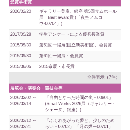
受賞学術賞
2026/02/20
ギャラリー美庵、銀座 第5回サムホール
展 Best award賞 (「夜空ノムコ
ウ-00704」)
2017/09/28
学生アンケートによる優秀授業賞
2015/09/30
第61回一陽展(国立新美術館)、会員賞
2015/09/30
第61回一陽展・会員賞
2015/06/05
2015京展・市長賞
全件表示（7件）
展覧会・演奏会・競技会等
2026/03/02 ～
「自由となった時間の嵐－00801」
2026/03/14
(Small Works 2026展（ギャルリー・
シェーヌ、銀座）)
2026/02/12 ～
「ふくれあがった夢と、少しのため
2026/02/21
らい－00702」 「月の煙ー00701」