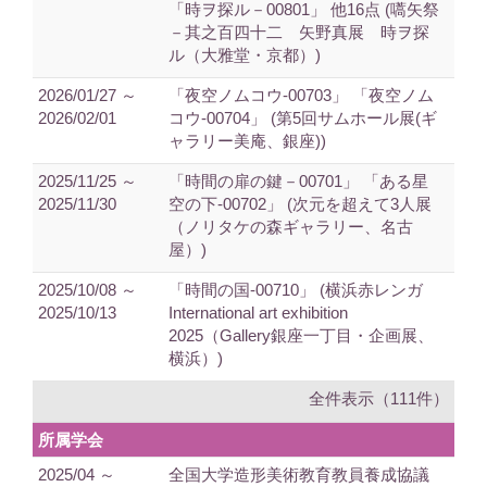
「時ヲ探ル－00801」 他16点 (嚆矢祭
－其之百四十二 矢野真展 時ヲ探
ル（大雅堂・京都）)
2026/01/27 ～
「夜空ノムコウ-00703」 「夜空ノム
2026/02/01
コウ-00704」 (第5回サムホール展(ギ
ャラリー美庵、銀座))
2025/11/25 ～
「時間の扉の鍵－00701」 「ある星
2025/11/30
空の下-00702」 (次元を超えて3人展
（ノリタケの森ギャラリー、名古
屋）)
2025/10/08 ～
「時間の国-00710」 (横浜赤レンガ
2025/10/13
International art exhibition
2025（Gallery銀座一丁目・企画展、
横浜）)
全件表示（111件）
所属学会
2025/04 ～
全国大学造形美術教育教員養成協議