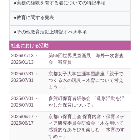
●実務の経験を有する者についての特記事項
●教育に関する発表
●その他教育活動上特記すべき事項
社会における活動
2026/01/13 ～
第56回世界児童画展 海外一次審査
2026/01/13
会 審査員
2025/07/31 ～
京都女子大学生涯学習講座「親子で
2025/07/31
つくる木の玩具－木育について考え
よう－」
2025/07/01 ～
多賀町保育者研修会 「造形活動を活
2025/07/01
かした保育について」
2025/06/17 ～
京都市保育士会 保育内容・保育メデ
2025/06/17
ィア研究委員会研修会「木を用いて
感覚的なあそびを楽しむ ～木育のす
すめ～」