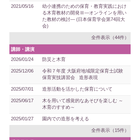
2021/05/16
幼小連携のための保育・教育実践におけ
る木育教材の開発Ⅲ―オンラインを用い
た教材の検討― (日本保育学会第74回大
会)
全件表示（44件）
講師・講演
2026/01/24
防災と木育
2025/12/06
令和７年度 大阪府地域限定保育士試験
保育実技講習会 造形表現
2025/07/01
造形活動を活かした保育について
2025/06/17
木を用いて感覚的なあそびを楽しむ ～
木育のすすめ～
2025/01/27
園内での造形を考える
全件表示（15件）