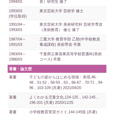
1994/03
育）研究生 修了
1993/03
東京芸術大学 芸術学 修士
(学位取得)
1991/04～
東京芸術大学 美術研究科 芸術学専攻
1993/03
（美術教育） 修士 修了
1987/04～
三重大学 教育学部 乙類(中学校教員
1991/03
養成課程) 美術専攻 卒業
1983/04～
千葉県立幕張東高等学校普通科(美術
1986/03
コース) 卒業
著書・論文歴
著書
子どもの姿からはじめる領域・表現,46-
48，51-52，58-59，63，66-67，70-71，94-
96，103-109 (共著) 2021/04/20
著書
よくわかる児童文化,124-125，142-145，
196-201 (共著) 2020/11/25
著書
小学校教育実習ガイド,144-149頁 (共著)