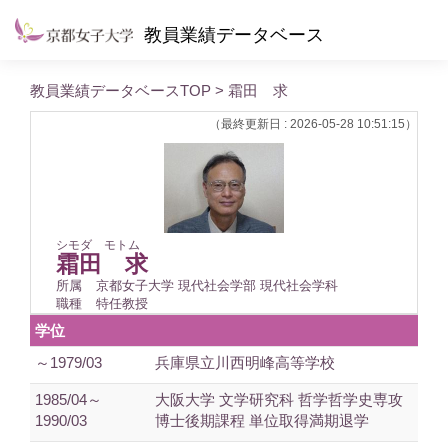
教員業績データベース
教員業績データベースTOP
> 霜田 求
（最終更新日 : 2026-05-28 10:51:15）
シモダ モトム
霜田 求
所属
京都女子大学 現代社会学部 現代社会学科
職種
特任教授
学位
～1979/03
兵庫県立川西明峰高等学校
1985/04～
大阪大学 文学研究科 哲学哲学史専攻
1990/03
博士後期課程 単位取得満期退学