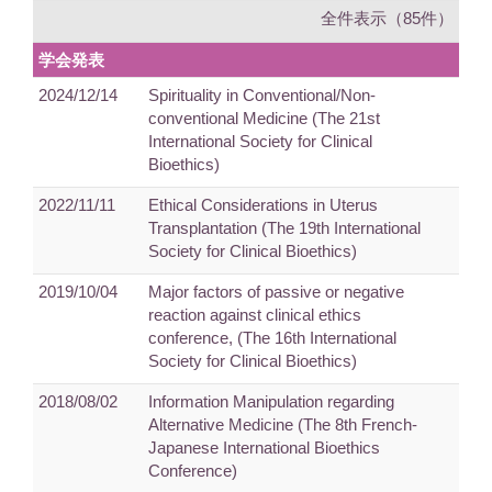
全件表示（85件）
学会発表
2024/12/14
Spirituality in Conventional/Non-
conventional Medicine (The 21st
International Society for Clinical
Bioethics)
2022/11/11
Ethical Considerations in Uterus
Transplantation (The 19th International
Society for Clinical Bioethics)
2019/10/04
Major factors of passive or negative
reaction against clinical ethics
conference, (The 16th International
Society for Clinical Bioethics)
2018/08/02
Information Manipulation regarding
Alternative Medicine (The 8th French-
Japanese International Bioethics
Conference)