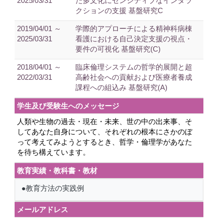
2025/03/31
た多文化にセンシティブなインタラ
クションの支援 基盤研究C
2019/04/01 ～
学際的アプローチによる精神科病棟
2025/03/31
看護における自己決定支援の視点・
要件の可視化 基盤研究(C)
2018/04/01 ～
臨床倫理システムの哲学的展開と超
2022/03/31
高齢社会への貢献および医療者養成
課程への組込み 基盤研究(A)
学生及び受験生へのメッセージ
人類や生物の過去・現在・未来、世の中の出来事、そ
してあなた自身について、それぞれの根本にさかのぼ
って考えてみようとするとき、哲学・倫理学があなた
を待ち構えています。
教育実績・教科書・教材
●教育方法の実践例
メールアドレス