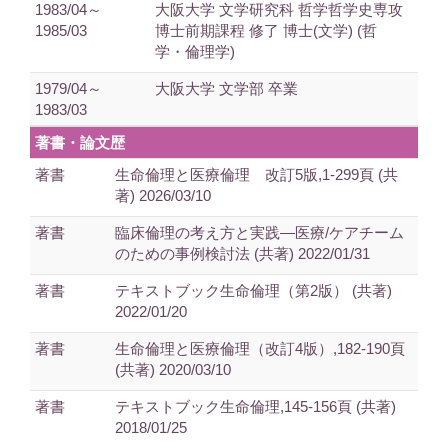
1983/04～
大阪大学 文学研究科 哲学哲学史専攻
1985/03
博士前期課程 修了 博士(文学) (哲
学・倫理学)
1979/04～
大阪大学 文学部 卒業
1983/03
著書・論文歴
著書
生命倫理と医療倫理 改訂5版,1-299頁 (共
著) 2026/03/10
著書
臨床倫理の考え方と実践―医療/ケアチーム
のための事例検討法 (共著) 2022/01/31
著書
テキストブック生命倫理（第2版） (共著)
2022/01/20
著書
生命倫理と医療倫理（改訂4版）,182-190頁
(共著) 2020/03/10
著書
テキストブック生命倫理,145-156頁 (共著)
2018/01/25