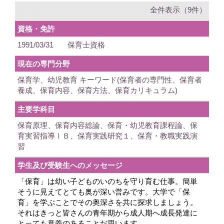
全件表示（9件）
資格・免許
1991/03/31
保育士資格
現在の専門分野
保育学、幼児教育 キーワード(保育者の専門性、保育者
養成、保育内容、保育方法、保育カリキュラム)
主要学科目
保育原理、保育内容総論、保育・幼児教育課程論、保
育実習指導ⅠＢ、保育実践研究１、保育・教職実践演
習
学生及び受験生へのメッセージ
「保育」は幼い子どものいのちを守り育む仕事。簡単
そうに見えてとても奥が深い営みです。大学で「保
育」を学ぶことでその奥深さを共に探求しましょう。
それはきっと皆さんの青年期から成人期へ成長発達に
とっても意義のあることだ思います。