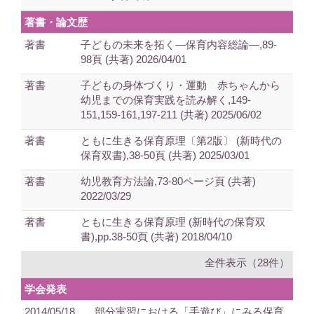
著書・論文歴
著書
子どもの未来を拓く―保育内容総論―,89-
98頁 (共著) 2026/04/01
著書
子どもの身体づくり・運動 赤ちゃんから
幼児までの保育実践を読み解く,149‐
151,159-161,197-211 (共著) 2025/06/02
著書
ともに生きる保育原理〔第2版〕 (新時代の
保育双書),38-50頁 (共著) 2025/03/01
著書
幼児教育方法論,73-80ページ頁 (共著)
2022/03/29
著書
ともに生きる保育原理 (新時代の保育双
書),pp.38-50頁 (共著) 2018/04/10
全件表示（28件）
学会発表
2014/05/18
部分実習における「手遊び」にみる保育