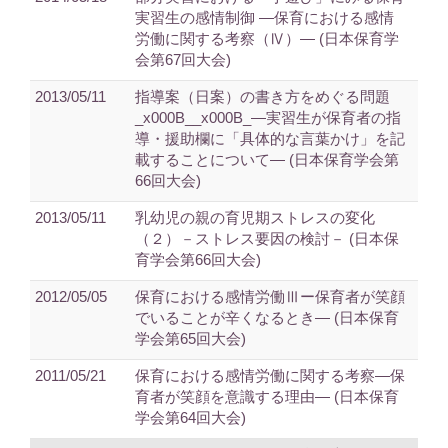
実習生の感情制御 ―保育における感情
労働に関する考察（Ⅳ）― (日本保育学
会第67回大会)
2013/05/11
指導案（日案）の書き方をめぐる問題
_x000B__x000B_―実習生が保育者の指
導・援助欄に「具体的な言葉かけ」を記
載することについて― (日本保育学会第
66回大会)
2013/05/11
乳幼児の親の育児期ストレスの変化
（２）－ストレス要因の検討－ (日本保
育学会第66回大会)
2012/05/05
保育における感情労働Ⅲー保育者が笑顔
でいることが辛くなるとき― (日本保育
学会第65回大会)
2011/05/21
保育における感情労働に関する考察―保
育者が笑顔を意識する理由― (日本保育
学会第64回大会)