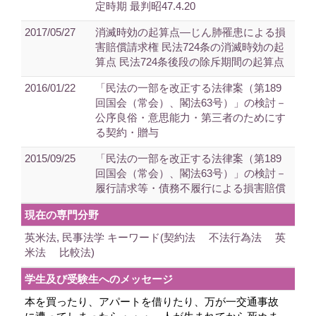
定時期 最判昭47.4.20
2017/05/27
消滅時効の起算点―じん肺罹患による損
害賠償請求権 民法724条の消滅時効の起
算点 民法724条後段の除斥期間の起算点
2016/01/22
「民法の一部を改正する法律案（第189
回国会（常会）、閣法63号）」の検討－
公序良俗・意思能力・第三者のためにす
る契約・贈与
2015/09/25
「民法の一部を改正する法律案（第189
回国会（常会）、閣法63号）」の検討－
履行請求等・債務不履行による損害賠償
現在の専門分野
英米法, 民事法学 キーワード(契約法 不法行為法 英
米法 比較法)
学生及び受験生へのメッセージ
本を買ったり、アパートを借りたり、万が一交通事故