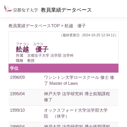
教員業績データベース
教員業績データベースTOP
> 舩越 優子
（最終更新日 : 2024-10-25 12:34:11）
フナコシ ユウコ
舩越 優子
所属
京都女子大学 法学部 法学科
職種
教授
学位
1996/09
ワシントン大学ロースクール 修士 修
了 Master of Laws
1995/04
神戸大学 法学研究科 博士前期課程
修了
1999/10
オックスフォード大学法学部大学
院 （休学）
1998/04
神戸大学 法学研究科 博士後期課程