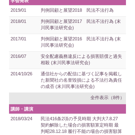
学会発表
2019/01
判例回顧と展望2018 民法不法行為
2018/01
判例回顧と展望2017 民法不法行為 (末
川民事法研究会)
2017/01
判例回顧と展望2016 民法不法行為 (末
川民事法研究会)
2016/07
安全配慮義務違反による損害賠償と過失
相殺 (末川民事法研究会)
2014/10/26
通信社からの配信に基づく記事を掲載し
た新聞社の名誉毀損による不法行為責任
の成否 (末川民事法研究会)
全件表示（8件）
講師・講演
2018/03/24
民法416条2項の予見時期 大判大7.8.27
契約解除した場合の損害額算定時期 最
判昭28.12.18 履行不能の場合の損害額算