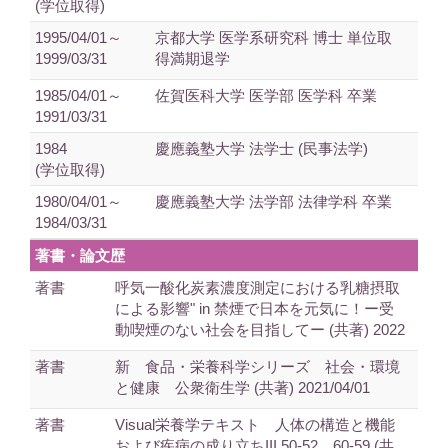
(学位取得)
1995/04/01～
京都大学 医学系研究科 博士 単位取
1999/03/31
得満期退学
1985/04/01～
佐賀医科大学 医学部 医学科 卒業
1991/03/31
1984
慶應義塾大学 法学士 (民事法学)
(学位取得)
1980/04/01～
慶應義塾大学 法学部 法律学科 卒業
1984/03/31
著書・論文歴
著書
呼気一酸化炭素濃度測定における乳糖摂取
による影響" in 禁煙で日本を元気に！ー受
動喫煙のない社会を目指してー (共著) 2022
著書
新 食品・栄養科学シリーズ 社会・環境
と健康 公衆衛生学 (共著) 2021/04/01
著書
Visual栄養学テキスト 人体の構造と機能
および疾病の成り立ちIII,50-52、60-59 (共