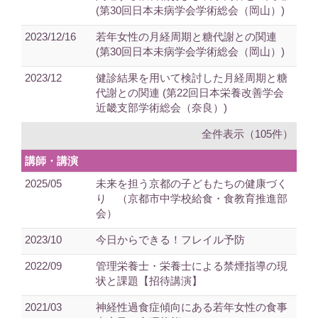
(第30回日本未病学会学術総会（岡山）)
2023/12/16
若年女性の月経周期と糖代謝との関連
(第30回日本未病学会学術総会（岡山）)
2023/12
健診結果を用いて検討した月経周期と糖
代謝との関連 (第22回日本栄養改善学会
近畿支部学術総会（奈良）)
全件表示（105件）
講師・講演
2025/05
未来を担う京都の子どもたちの健康づく
り （京都市中学校給食・食教育推進部
会）
2023/10
今日からできる！フレイル予防
2022/09
管理栄養士・栄養士による禁煙指導の現
状と課題【招待講演】
2021/03
神経性過食症傾向にある若年女性の食事