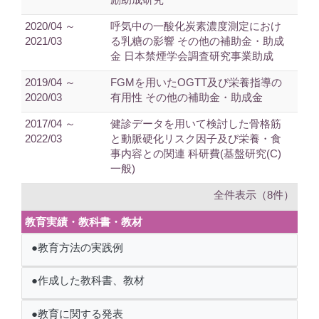
2020/04 ～
呼気中の一酸化炭素濃度測定におけ
2021/03
る乳糖の影響 その他の補助金・助成
金 日本禁煙学会調査研究事業助成
2019/04 ～
FGMを用いたOGTT及び栄養指導の
2020/03
有用性 その他の補助金・助成金
2017/04 ～
健診データを用いて検討した骨格筋
2022/03
と動脈硬化リスク因子及び栄養・食
事内容との関連 科研費(基盤研究(C)
一般)
全件表示（8件）
教育実績・教科書・教材
●教育方法の実践例
●作成した教科書、教材
●教育に関する発表