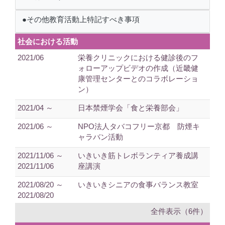
●その他教育活動上特記すべき事項
社会における活動
2021/06
栄養クリニックにおける健診後のフ
ォローアップビデオの作成（近畿健
康管理センターとのコラボレーショ
ン）
2021/04 ～
日本禁煙学会「食と栄養部会」
2021/06 ～
NPO法人タバコフリー京都 防煙キ
ャラバン活動
2021/11/06 ～
いきいき筋トレボランティア養成講
2021/11/06
座講演
2021/08/20 ～
いきいきシニアの食事バランス教室
2021/08/20
全件表示（6件）