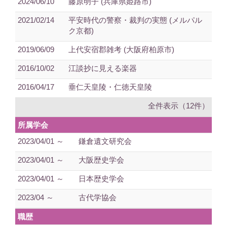
2024/06/10
藤原明子 (兵庫県姫路市)
2021/02/14
平安時代の警察・裁判の実態 (メルパル
ク京都)
2019/06/09
上代安宿郡雑考 (大阪府柏原市)
2016/10/02
江談抄に見える楽器
2016/04/17
垂仁天皇陵・仁徳天皇陵
全件表示（12件）
所属学会
2023/04/01 ～
鎌倉遺文研究会
2023/04/01 ～
大阪歴史学会
2023/04/01 ～
日本歴史学会
2023/04 ～
古代学協会
職歴