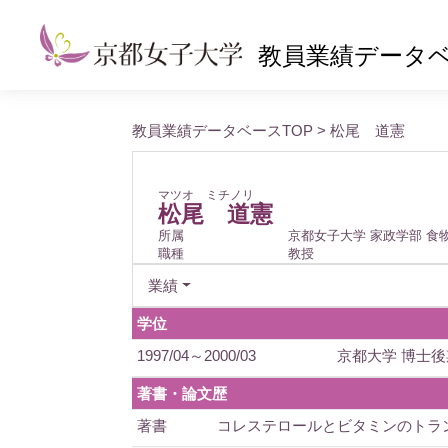
教員業績データ
教員業績データベースTOP
> 松尾 道憲
マツオ ミチノリ
松尾 道憲
所属
京都女子大学 家政学部 食
職種
教授
業績
学位
1997/04～2000/03
京都大学 博士後
著書・論文歴
著書
コレステロールとビタミンのトランスポータ