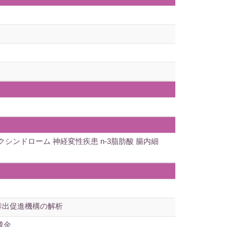
シンドローム 神経変性疾患 n-3脂肪酸 腸内細
排出促進機構の解析
助成金