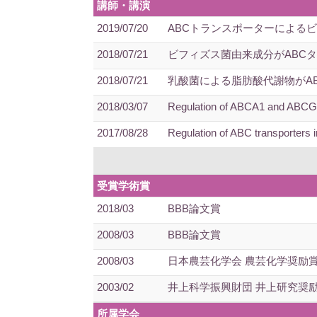
講師・講演
2019/07/20
ABCトランスポーターによる
2018/07/21
ビフィズス菌由来成分がABC
2018/07/21
乳酸菌による脂肪酸代謝物がAB
2018/03/07
Regulation of ABCA1 and ABCG1 
2017/08/28
Regulation of ABC transporters i
受賞学術賞
2018/03
BBB論文賞
2008/03
BBB論文賞
2008/03
日本農芸化学会 農芸化学奨励
2003/02
井上科学振興財団 井上研究奨
所属学会