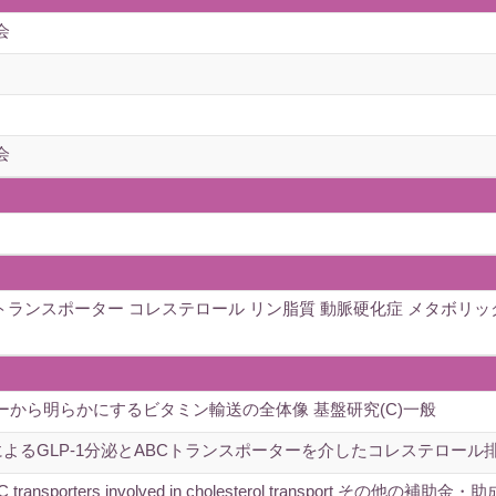
会
会
Cトランスポーター コレステロール リン脂質 動脈硬化症 メタボリック
ーから明らかにするビタミン輸送の全体像 基盤研究(C)一般
によるGLP-1分泌とABCトランスポーターを介したコレステロール
ABC transporters involved in cholesterol transport その他の補助金・