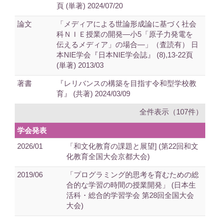
頁 (単著) 2024/07/20
論文
「メディアによる世論形成論に基づく社会
科ＮＩＥ授業の開発―小5「原子力発電を
伝えるメディア」の場合―」（査読有） 日
本NIE学会『日本NIE学会誌』 (8),13-22頁
(単著) 2013/03
著書
『レリバンスの構築を目指す令和型学校教
育』 (共著) 2024/03/09
全件表示（107件）
学会発表
2026/01
「和文化教育の課題と展望] (第22回和文
化教育全国大会京都大会)
2019/06
「プログラミング的思考を育むための総
合的な学習の時間の授業開発」 (日本生
活科・総合的学習学会 第28回全国大会
大会)