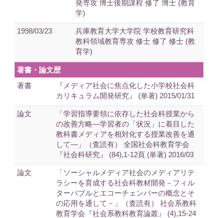
発専攻 博士後期課程 修了 博士 (教育
学)
1998/03/23
兵庫教育大学大学院 学校教育研究科
教科領域教育専攻 修士 修了 修士 (教
育学)
著書・論文歴
著書
『メディア社会に焦点化した小学校社会科
カリキュラム開発研究』 (単著) 2015/01/31
論文
「学習指導要領に依存した社会科授業から
の改善方略―学習者の「状況」に着目した
教科書メディアを相対化する授業改善を通
して―」（査読有） 全国社会科教育学会
『社会科研究』 (84),1-12頁 (単著) 2016/03
論文
「ソーシャルメディア社会のメディアリテ
ラシーを育成する社会科教材開発－フィル
ターバブルとエコーチェンバーの概念とそ
の応用を通して－」（査読有） 社会系教科
教育学会『社会系教科教育論叢』 (4),15-24