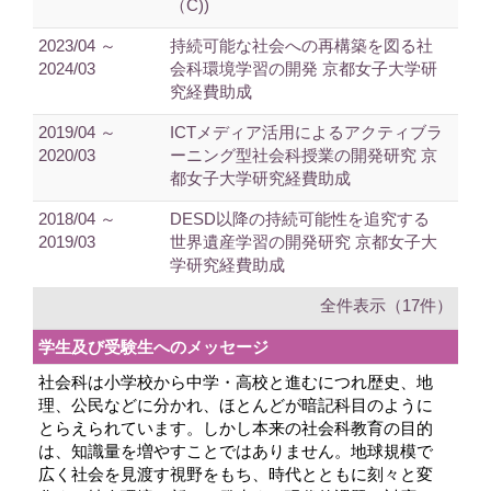
（C))
2023/04 ～
持続可能な社会への再構築を図る社
2024/03
会科環境学習の開発 京都女子大学研
究経費助成
2019/04 ～
ICTメディア活用によるアクティブラ
2020/03
ーニング型社会科授業の開発研究 京
都女子大学研究経費助成
2018/04 ～
DESD以降の持続可能性を追究する
2019/03
世界遺産学習の開発研究 京都女子大
学研究経費助成
全件表示（17件）
学生及び受験生へのメッセージ
社会科は小学校から中学・高校と進むにつれ歴史、地
理、公民などに分かれ、ほとんどが暗記科目のように
とらえられています。しかし本来の社会科教育の目的
は、知識量を増やすことではありません。地球規模で
広く社会を見渡す視野をもち、時代とともに刻々と変