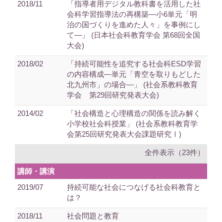
2018/11
「指導者用デジタル教科書を活用した社
会科学習指導法の再構築―小6単元「明
治の国づくりを進めた人々」を事例にし
て―」 (日本社会科教育学会 第68回全国
大会)
2018/02
「持続可能性を追究する社会科ESD学習
の内容構成―単元「青空を取りもどした
北九州市」の場合―」 (社会系教科教育
学会 第29回研究発表大会)
2014/02
「社会構造と心理構造の関係を読み解く
小学校社会科授業」 (社会系教科教育学
会第25回研究発表大会課題研究Ⅰ)
全件表示（23件）
講師・講演
2019/07
持続可能な社会につなげる社会科教育と
は？
2018/11
社会問題と教育