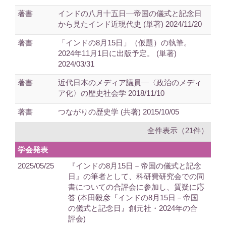
著書
インドの八月十五日―帝国の儀式と記念日
から見たインド近現代史 (単著) 2024/11/20
著書
「インドの8月15日」（仮題）の執筆。
2024年11月1日に出版予定。 (単著)
2024/03/31
著書
近代日本のメディア議員―〈政治のメディ
ア化〉の歴史社会学 2018/11/10
著書
つながりの歴史学 (共著) 2015/10/05
全件表示（21件）
学会発表
2025/05/25
『インドの8月15日－帝国の儀式と記念
日』の筆者として、科研費研究会での同
書についての合評会に参加し、質疑に応
答 (本田毅彦『インドの8月15日－帝国
の儀式と記念日』創元社・2024年の合
評会)