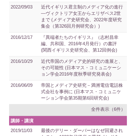
2022/09/03
近代イギリス君主制のメディア化の進行
—ヴィクトリア女王からエリザベス2世
まで (メディア史研究会、2022年度研究
集会（第326回月例研究会）)
2016/12/17
『異端者たちのイギリス』（志村昌幸
編、共和国、2016年4月発行）の書評
(関西イギリス史研究会、第12回例会)
2016/10/29
近代帝国のメディア史的研究の進展と、
その可能性 (日本マス・コミュニケーシ
ョン学会2016年度秋季研究発表会)
2016/06/09
帝国とメディア史研究－満洲電信電話株
式会社を事例に (日本マス・コミュニケ
ーション学会第35期第6回研究会)
全件表示（6件）
講師・講演
2019/11/03
最後のデリー・ダーバーはなぜ回避され