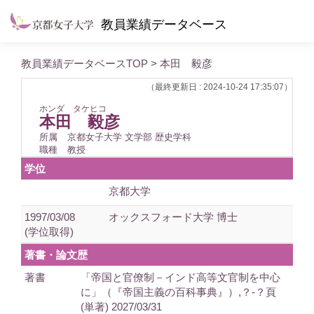
教員業績データベース
教員業績データベースTOP
> 本田 毅彦
（最終更新日 : 2024-10-24 17:35:07）
ホンダ タケヒコ
本田 毅彦
所属
京都女子大学 文学部 歴史学科
職種
教授
学位
京都大学
1997/03/08
オックスフォード大学 博士
(学位取得)
著書・論文歴
著書
「帝国と官僚制－インド高等文官制を中心
に」（『帝国主義の百科事典』）,？-？頁
(単著) 2027/03/31