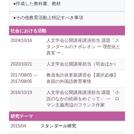
●作成した教科書、教材
●その他教育活動上特記すべき事項
社会における活動
2024/10/16
人文学会公開講座講演担当 講題「ス
タンダールのナポレオン ー 理想化と
真実 ー」
2020/10/21
人文学会公開講座担当（司会ほか）
2017/08/05 ～
教員免許状更新講習会【選択必修】
2017/08/05
各国の外国語教育事情
2016/10/19
人文学会公開講座講演担当 講題「小
説のなかの絵画をめぐって」 ― ロ
マン主義周辺のフランス作家
研究テーマ
2015/04
スタンダール研究