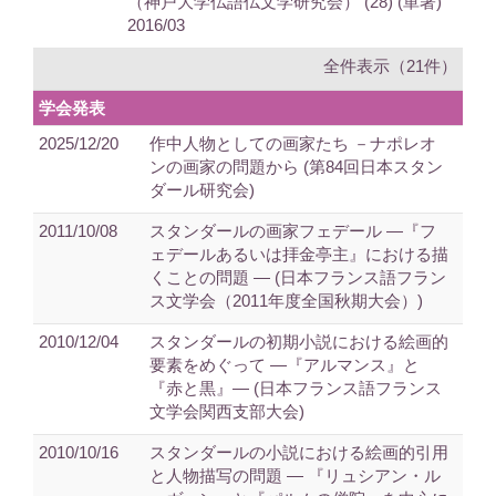
（神戸大学仏語仏文学研究会） (28) (単著)
2016/03
全件表示（21件）
学会発表
2025/12/20
作中人物としての画家たち －ナポレオ
ンの画家の問題から (第84回日本スタン
ダール研究会)
2011/10/08
スタンダールの画家フェデール ―『フ
ェデールあるいは拝金亭主』における描
くことの問題 ― (日本フランス語フラン
ス文学会（2011年度全国秋期大会）)
2010/12/04
スタンダールの初期小説における絵画的
要素をめぐって ―『アルマンス』と
『赤と黒』― (日本フランス語フランス
文学会関西支部大会)
2010/10/16
スタンダールの小説における絵画的引用
と人物描写の問題 ― 『リュシアン・ル