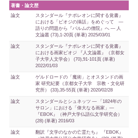
著書・論文歴
論文
スタンダール『ナポレオンに関する覚書』
における「ビオジの挿話」をめぐって ―
語りの問題から『パルムの僧院』へ ― 人
文論叢 (73),1-20頁 (単著) 2025/03/01
論文
スタンダール『ナポレオンに関する覚書』
における画家ビオジ 『人文論叢』（京都女
子大学人文学会） (70),91-101頁 (単著)
2022/01/03
論文
ゲルドロードの「魔術」とオスタンドの画
家 研究紀要（京都女子大学 宗教・文化研
究所） (33),35-55頁 (単著) 2020/02/28
論文
スタンダールとシュネッツ — 「1824年の
サロン」における「偉大なる画家」—
『EBOK』（神戸大学仏語仏文学研究会）
(28) (単著) 2016/03
論文
翻訳『文学のなかの亡霊たち』 『EBOK』