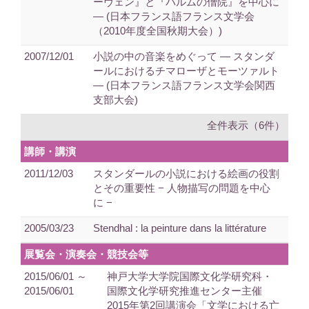
ーヴェン』と『パルムの僧院』を中心に
― (日本フランス語フランス文学会
（2010年度全国秋期大会）)
2007/12/01
小説の中の音楽をめぐって ― スタンダ
ールにおけるチマローザとモーツァルト
― (日本フランス語フランス文学会関西
支部大会)
全件表示（6件）
講師・講演
2011/12/03
スタンダールの小説における絵画の役割
とその重要性 − 人物描写の問題を中心
に −
2005/03/23
Stendhal : la peinture dans la littérature
展覧会・演奏会・競技会等
2015/06/01 ～
神戸大学大学院国際文化学研究科・
2015/06/01
国際文化学研究推進センター主催
2015年第2回講演会「文学における亡