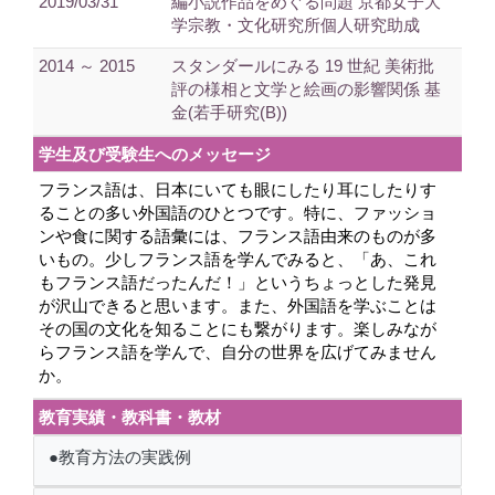
2019/03/31
編小説作品をめぐる問題 京都女子大
学宗教・文化研究所個人研究助成
2014 ～ 2015
スタンダールにみる 19 世紀 美術批
評の様相と文学と絵画の影響関係 基
金(若手研究(B))
学生及び受験生へのメッセージ
フランス語は、日本にいても眼にしたり耳にしたりす
ることの多い外国語のひとつです。特に、ファッショ
ンや食に関する語彙には、フランス語由来のものが多
いもの。少しフランス語を学んでみると、「あ、これ
もフランス語だったんだ！」というちょっとした発見
が沢山できると思います。また、外国語を学ぶことは
その国の文化を知ることにも繋がります。楽しみなが
らフランス語を学んで、自分の世界を広げてみません
か。
教育実績・教科書・教材
●教育方法の実践例