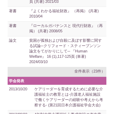
頁 (共著) 2021/03
著書
『よくわかる福祉財政』 （再掲） (共著)
2010/04
著書
『ローカルガバナンスと 現代行財政』（再
掲） (共著) 2008/05
論文
貧困が孤独および自殺に及ぼす影響に関す
る試論─クリフォード・スティーブンソン
論文をてがかりにして─ 『Human
Welfare』 16 (1),117-125頁 (単著)
2024/03/10
全件表示（23件）
学会発表
2013/10/20
ケアリーダーを育成するために必要な介
護福祉士の教育とは‐介護老人福祉施設
で働くケアリーダーの経験や考えから考
察する‐ (第21回日本介護福祉学会大会)