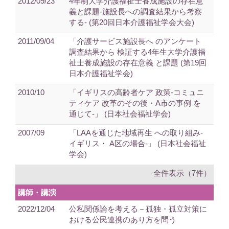
2012/09/23
4年制大学介護福祉士養成施設の存在意
義と課題‐施設長への調査結果から考察
する‐ (第20回日本介護福祉学会大会)
2011/09/04
「介護サービス施設長へ のアンケート
調査結果から 検証する4年生大学介護福
祉士養成施設の存在意義 と課題 (第19回
日本介護福祉学会)
2010/10
「イギリスの高齢者ケア 政策‐コミュニ
ティケア 改革のその後・A市の事例 を
通じて‐」 (日本社会福祉学会)
2007/09
「LAAを通じた地域再生 への取り組み-
イギリス・ A区の場合-」 (日本社会福祉
学会)
全件表示（7件）
講師・講演
2022/12/04
公私関係論を考える－孤独・孤立対策に
おける公民連携のあり方を問う