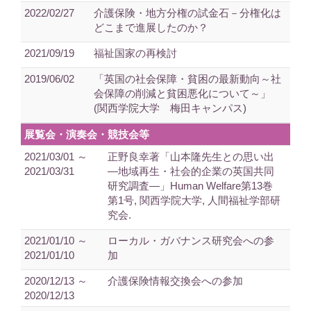
2022/02/27
介護保険・地方分権の試金石－分権化は
どこまで進展したのか？
2021/09/19
福祉国家の再検討
2019/06/02
「英国の社会保障・貧困の最新動向～社
会保障の削減と貧困悪化について～」
(関西学院大学 梅田キャンパス)
展覧会・演奏会・競技会等
2021/03/01 ～
正野良幸著「山本隆先生との思い出
2021/03/31
―地域再生・社会的企業の英国共同
研究調査―」Human Welfare第13巻
第1号, 関西学院大学, 人間福祉学部研
究会.
2021/01/10 ～
ローカル・ガバナンス研究会への参
2021/01/10
加
2020/12/13 ～
介護保険情報交換会への参加
2020/12/13