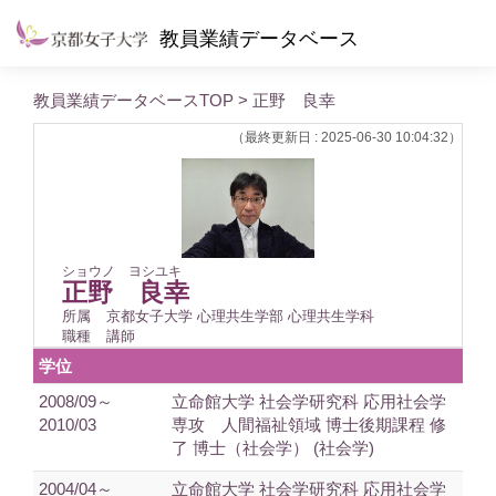
教員業績データベース
教員業績データベースTOP
> 正野 良幸
（最終更新日 : 2025-06-30 10:04:32）
ショウノ ヨシユキ
正野 良幸
所属
京都女子大学 心理共生学部 心理共生学科
職種
講師
学位
2008/09～
立命館大学 社会学研究科 応用社会学
2010/03
専攻 人間福祉領域 博士後期課程 修
了 博士（社会学） (社会学)
2004/04～
立命館大学 社会学研究科 応用社会学