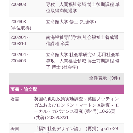
2008/03
専攻 人間福祉領域 博士後期課程 単
位取得満期退学
2004/03
立命館大学 修士 (社会学)
(学位取得)
2002/04～
南海福祉専門学校 社会福祉士養成通
2003/10
信課程 卒業
2002/04～
立命館大学 社会学研究科 応用社会学
2004/03
専攻 人間福祉領域 博士前期課程 修
了 博士 (社会学)
全件表示（9件）
著書・論文歴
著書
英国の孤独政策実地調査～英国ノッティン
ガムおよびロンドン・マートン区調査～ ロ
ーカル・ガバナンス研究 (第4号),10-26頁
(共著) 2025/03/31
著書
『福祉社会デザイン論』（再掲）,pp17-29