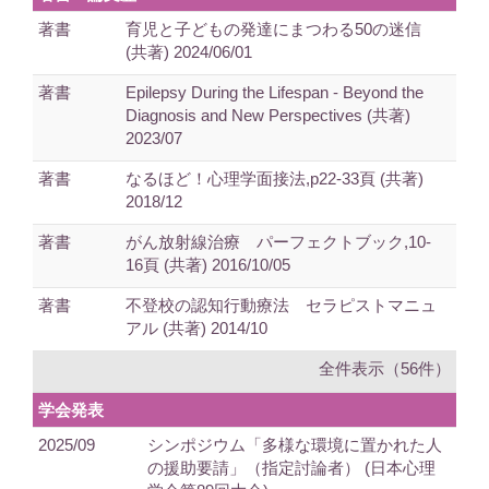
著書
育児と子どもの発達にまつわる50の迷信
(共著) 2024/06/01
著書
Epilepsy During the Lifespan - Beyond the
Diagnosis and New Perspectives (共著)
2023/07
著書
なるほど！心理学面接法,p22-33頁 (共著)
2018/12
著書
がん放射線治療 パーフェクトブック,10-
16頁 (共著) 2016/10/05
著書
不登校の認知行動療法 セラピストマニュ
アル (共著) 2014/10
全件表示（56件）
学会発表
2025/09
シンポジウム「多様な環境に置かれた人
の援助要請」（指定討論者） (日本心理