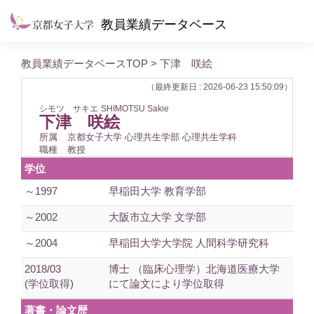
教員業績データベース
教員業績データベースTOP
> 下津 咲絵
（最終更新日 : 2026-06-23 15:50:09）
シモツ サキエ
SHIMOTSU Sakie
下津 咲絵
所属
京都女子大学 心理共生学部 心理共生学科
職種
教授
学位
～1997
早稲田大学 教育学部
～2002
大阪市立大学 文学部
～2004
早稲田大学大学院 人間科学研究科
2018/03
博士 （臨床心理学）北海道医療大学
(学位取得)
にて論文により学位取得
著書・論文歴