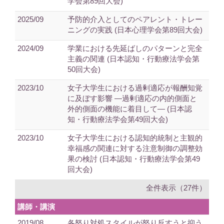
学会第89回大会)
2025/09
予防的介入としてのペアレント・トレー
ニングの実践 (日本心理学会第89回大会)
2024/09
学業における先延ばしのパターンと完全
主義の関連 (日本認知・行動療法学会第
50回大会)
2023/10
女子大学生における過剰適応が報酬知覚
に及ぼす影響 —過剰適応の内的側面と
外的側面の機能に着目して— (日本認
知・行動療法学会第49回大会)
2023/10
女子大学生における認知的統制と主観的
幸福感の関連に対する注意制御の調整効
果の検討 (日本認知・行動療法学会第49
回大会)
全件表示（27件）
講師・講演
2019/08
各怒り対処スタイルが怒り反すうと抑う