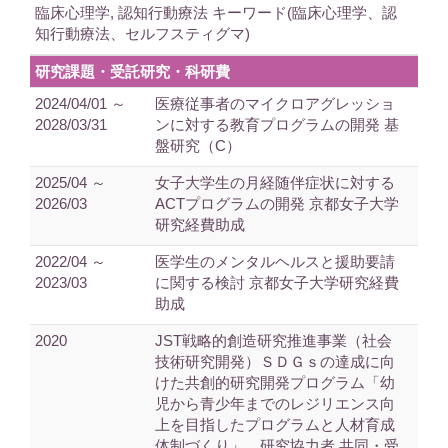
臨床心理学, 認知行動療法 キーワード(臨床心理学、認
知行動療法、セルフスティグマ)
研究課題・受託研究・科研費
2024/04/01 ～
医療従事者のマイクロアグレッショ
2028/03/31
ンに対する教育プログラムの開発 基
盤研究（C）
2025/04 ～
女子大学生の月経随伴症状に対する
2026/03
ACTプログラムの開発 京都女子大学
研究経費助成
2022/04 ～
医学生のメンタルヘルスと援助要請
2023/03
に関する検討 京都女子大学研究経費
助成
2020
JST戦略的創造研究推進事業（社会
技術研究開発）ＳＤＧｓの達成に向
けた共創的研究開発プログラム「幼
児から青少年までのレジリエンス向
上を目指したプログラムと人材育成
体制づくり」 研究協力者 共同・受