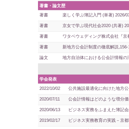
著書・論文歴
著書
楽しく学ぶ簿記入門 (単著) 2026/03
著書
京女で学ぶ現代社会2020 (共著) 2020
著書
ワタベウェディング株式会社『京都企業
著書
新地方公会計制度の徹底解説,156-170頁
論文
地方自治体における公会計情報の活用と制度
学会発表
2022/10/02
公共施設最適化に向けた地方公
2020/07/11
公会計情報はどのような増分価値
2020/06/13
ビジネス実務をふまえた簿記会計
2019/02/17
ビジネス実務教育の実践－京都