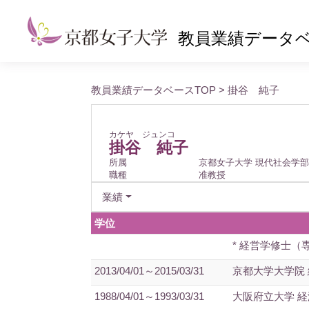
教員業績データ
教員業績データベースTOP
> 掛谷 純子
カケヤ ジュンコ
掛谷 純子
所属
京都女子大学 現代社会学部
職種
准教授
業績
学位
* 経営学修士（
2013/04/01～2015/03/31
京都大学大学院 
1988/04/01～1993/03/31
大阪府立大学 経