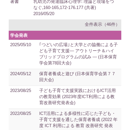
著書
乳幼児の発達臨床心理学: 理論と現場をつ
なぐ,160-165,172-176.177 (共著)
2016/05/20
全件表示（46件）
学会発表
2025/05/10
｢つどいの広場｣と大学との協働による子
ども子育て支援― アウトリーチ＆ハイ
ブリッドプログラムの試み ― (日本保育
学会第78回大会)
2024/05/12
保育者養成と遊び (日本保育学会第７７
回大会)
2023/08/25
子ども子育て支援実践におけるICT活用
の教育効果 (2023年度ICT利用による教
育改善研究発表会)
2022/08/25
ICT活用による多様性に応じた子ども・
子育て支援を通した保育者養成 (2022 年
度 ICT 利用による 教育 改善研究 発表