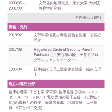
2000/05 ～
文部省内地研究員 東京大学 大学院
2001/03
教育学研究科
全件表示（8件）
資格・免許
2019/02
文部科学省及び厚生労働省認定 公認心
理師
2017/08
Registered Circle of Security Parent
Facilitator（「安心感の輪」子育てプロ
グラムファシリテーター）
1995/04
日本臨床心理士認定協会認定 臨床心理
士
現在の専門分野
臨床心理学, 子ども学,保育学, 臨床発達心理学, ジェン
ダー キーワード(ICTと乳幼児期の親子支援 心理職と
他(多)職種との協働 保育者養成 地域貢献 母子保
健 ICTと相互交流)