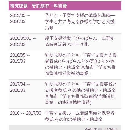
研究課題・受託研究・科研費
2019/05 ～
子ども・子育て支援の講義化準備―
2020/03
学生と共に考える多様な学びと支援
活動―
2018/05/01 ～
親子支援活動「ぴっぱらん」に関す
2019/02
る映像記録のデータ化
2018/05 ～
乳幼児期の子ども･子育て支援と支援
2019/03
者養成(ぴっぱらんどの実施) その他
の補助金・助成金 京都市「学まち推
進型連携活動補助事業」
2017/04 ～
乳幼児期の子ども･子育て支援実践と
2018/03
支援者養成 その他の補助金・助成金
京都市「学まち推進型連携活動補助
事業」(地域連携推進費)
2016 ～ 2017/03
子育て支援ルーム開設準備と保育者
養成 その他の補助金・助成金
全件表示（13件）