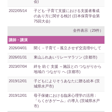
会)
2022/05/14
子ども･子育て支援における支援者養成
のあり方に関する検討 (日本保育学会第
75回大会)
全件表示（29件）
講師・講演
2026/04/01
聞く－子育て－孤立させず交流増やして
2026/01/31
東山ふれあいリレーマラソン (京都市)
2023/07/04
絆を 紡ぐ 支援 ～施設との つながりから
地域の つながり へ (京都市)
2019/12/01
子どもによりそうあなたに贈る絵本 (茨
城県水戸市)
2019/12/01
母子保健における臨床心理学の活用 :
「らくがきゲーム」の導入 (茨城県水戸
市)