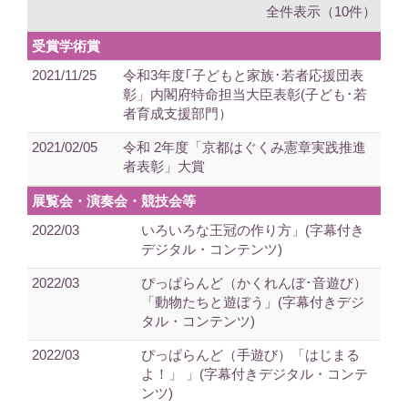
全件表示（10件）
受賞学術賞
2021/11/25
令和3年度｢子どもと家族･若者応援団表
彰」内閣府特命担当大臣表彰(子ども･若
者育成支援部門）
2021/02/05
令和 2年度「京都はぐくみ憲章実践推進
者表彰」大賞
展覧会・演奏会・競技会等
2022/03
いろいろな王冠の作り方」(字幕付き
デジタル・コンテンツ)
2022/03
ぴっぱらんど（かくれんぼ･音遊び）
「動物たちと遊ぼう」(字幕付きデジ
タル・コンテンツ)
2022/03
ぴっぱらんど（手遊び）「はじまる
よ！」 」(字幕付きデジタル・コンテ
ンツ)