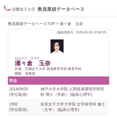
教員業績データベース
教員業績データベースTOP
> 瀬々倉 玉奈
（最終更新日 : 2026-06-26 22:06:55）
セセクラ タマナ
瀬々倉 玉奈
所属
京都女子大学 発達教育学部 教育学科
職種
准教授
学位
2014/09/25
神戸大学大学院 人間発達環境学研究
(学位取得)
科 博士（学術） (臨床心理学)
1992
奈良女子大学大学院 文学研究科 修士
(学位取得)
（文学） (臨床心理学)