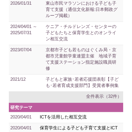
2026/01/31
東山市民マラソンにおける子ども子
育て支援（通信文化新報:日本郵政グ
ループ掲載）
2024/04/01 ～
ケニア・チルドレンズ・センターの
2025/07/31
子どもたちと保育学生とのオンライ
ン相互交流
2023/07/04
京都市子ども若ものはぐくみ局・京
都市児童館学童連盟主催 地域子育
て支援ステーション指定施設職員研
修
2021/12
子どもと家族･若者応援団表彰【子ど
も･若者育成支援部門】受賞者事例集
全件表示（32件）
研究テーマ
2020/04/01
ICTを活用した相互交流
2020/04/01
保育学生による子ども子育て支援とICT