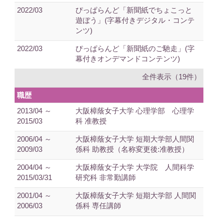
2022/03
ぴっぱらんど「新聞紙でちょこっと
遊ぼう」(字幕付きデジタル・コンテ
ンツ)
2022/03
ぴっぱらんど「新聞紙のご馳走」(字
幕付きオンデマンドコンテンツ)
全件表示（19件）
職歴
2013/04 ～
大阪樟蔭女子大学 心理学部 心理学
2015/03
科 准教授
2006/04 ～
大阪樟蔭女子大学 短期大学部人間関
2009/03
係科 助教授（名称変更後:准教授）
2004/04 ～
大阪樟蔭女子大学 大学院 人間科学
2015/03/31
研究科 非常勤講師
2001/04 ～
大阪樟蔭女子大学 短期大学部 人間関
2006/03
係科 専任講師