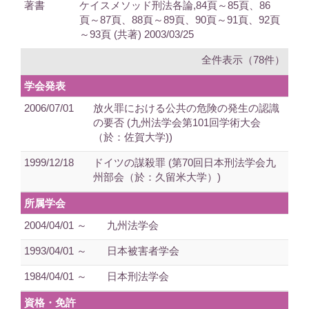
著書
ケイスメソッド刑法各論,84頁～85頁、86
頁～87頁、88頁～89頁、90頁～91頁、92頁
～93頁 (共著) 2003/03/25
全件表示（78件）
学会発表
2006/07/01
放火罪における公共の危険の発生の認識
の要否 (九州法学会第101回学術大会
（於：佐賀大学))
1999/12/18
ドイツの謀殺罪 (第70回日本刑法学会九
州部会（於：久留米大学）)
所属学会
2004/04/01 ～
九州法学会
1993/04/01 ～
日本被害者学会
1984/04/01 ～
日本刑法学会
資格・免許