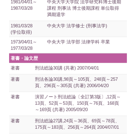
1981/04/01～
中央大学大学院 法学研究科博士後期
1987/03/28
課程 刑事法 博士後期課程 単位取得
満期退学
1981/03/28
中央大学 法学修士 (刑事法学)
(学位取得)
1973/04/01～
中央大学 法学部 法律学科 卒業
1977/03/28
著書・論文歴
著書
刑法総論30講 (共著) 2007/04/01
著書
刑法各論30講,98頁～105頁、248頁～257
頁、296頁～305頁 (共著) 2006/04/20
著書
演習ノート刑法総論〔全訂第3版〕,12頁～
13頁、52頁～53頁、150頁～76頁、168頁
～169頁 (共著) 2005/09/20
著書
刑法総論27講,24頁～36頁、69頁～78頁、
175頁～183頁、256頁～264頁 2004/07/01