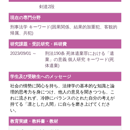
剣道2段
現在の専門分野
刑事法学 キーワード(因果関係、結果的加重犯、客観的
帰属、共犯)
研究課題・受託研究・科研費
2023/09/01 ～
刑法190条 死体遺棄罪における「遺
棄」の意義 個人研究 キーワード(死
体遺棄)
学生及び受験生へのメッセージ
社会の情勢に関心を持ち、法律学の基本的な知識と論
理的思考力を身につけ、他人の意見を聞きつつも、こ
れに流されず、冷静にバランスのとれた自分の考えが
持てる「凛とした人間」に自らを磨き上げてくださ
い。
教育実績・教科書・教材