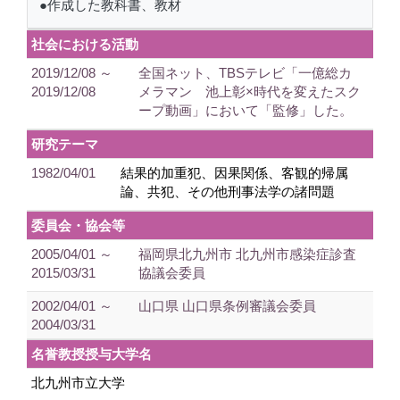
●作成した教科書、教材
社会における活動
2019/12/08 ～
全国ネット、TBSテレビ「一億総カ
2019/12/08
メラマン 池上彰×時代を変えたスク
ープ動画」において「監修」した。
研究テーマ
1982/04/01
結果的加重犯、因果関係、客観的帰属
論、共犯、その他刑事法学の諸問題
委員会・協会等
2005/04/01 ～
福岡県北九州市 北九州市感染症診査
2015/03/31
協議会委員
2002/04/01 ～
山口県 山口県条例審議会委員
2004/03/31
名誉教授授与大学名
北九州市立大学