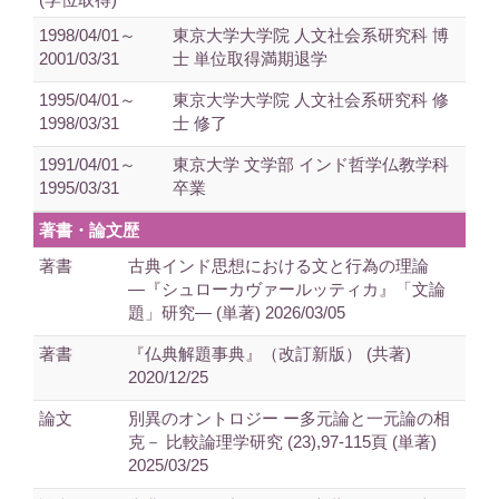
1998/04/01～
東京大学大学院 人文社会系研究科 博
2001/03/31
士 単位取得満期退学
1995/04/01～
東京大学大学院 人文社会系研究科 修
1998/03/31
士 修了
1991/04/01～
東京大学 文学部 インド哲学仏教学科
1995/03/31
卒業
著書・論文歴
著書
古典インド思想における文と行為の理論
―『シュローカヴァールッティカ』「文論
題」研究― (単著) 2026/03/05
著書
『仏典解題事典』（改訂新版） (共著)
2020/12/25
論文
別異のオントロジー ー多元論と一元論の相
克－ 比較論理学研究 (23),97-115頁 (単著)
2025/03/25