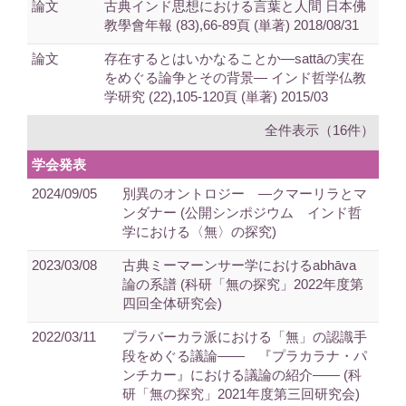
論文
古典インド思想における言葉と人間 日本佛
教學會年報 (83),66-89頁 (単著) 2018/08/31
論文
存在するとはいかなることか―sattāの実在
をめぐる論争とその背景― インド哲学仏教
学研究 (22),105-120頁 (単著) 2015/03
全件表示（16件）
学会発表
2024/09/05
別異のオントロジー ―クマーリラとマ
ンダナー (公開シンポジウム インド哲
学における〈無〉の探究)
2023/03/08
古典ミーマーンサー学におけるabhāva
論の系譜 (科研「無の探究」2022年度第
四回全体研究会)
2022/03/11
プラバーカラ派における「無」の認識手
段をめぐる議論―― 『プラカラナ・パ
ンチカー』における議論の紹介―― (科
研「無の探究」2021年度第三回研究会)