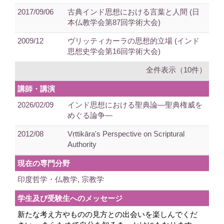
2017/09/06
古典インド思想における言葉と人間 (日
本仏教学会第87回学術大会)
2009/12
ヴリッティカーラの思想的立場 (インド
思想史学会第16回学術大会)
全件表示（10件）
講師・講演
2026/02/09
インド思想における聖典論―聖典権威を
めぐる論争―
2012/08
Vṛttikāra's Perspective on Scriptural
Authority
現在の専門分野
印度哲学・仏教学, 宗教学
学生及び受験生へのメッセージ
新たな考え方やものの見方との出会いを楽しんでくだ