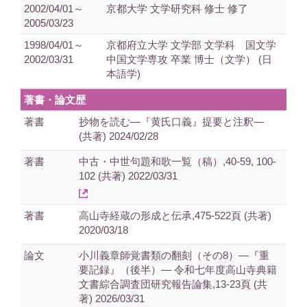
2002/04/01～
京都大学 文学研究科 修士 修了
2005/03/23
1998/04/01～
京都府立大学 文学部 文学科 国文学
2002/03/31
中国文学専攻 卒業 博士（文学） (日
本語学)
著書・論文歴
著書
抄物を読む―『黄氏口義』提要と注釈―
(共著) 2024/02/28
著書
中古・中世句題和歌一覧（稿）,40-59, 100-
102 (共著) 2022/03/31
著書
高山寺経蔵の形成と伝承,475-522頁 (共著)
2020/03/18
論文
小川義章師覚書類の翻刻（その8）―『重
要記録』（後半）― 令和七年度高山寺典籍
文書綜合調査団研究報告論集,13-23頁 (共
著) 2026/03/31