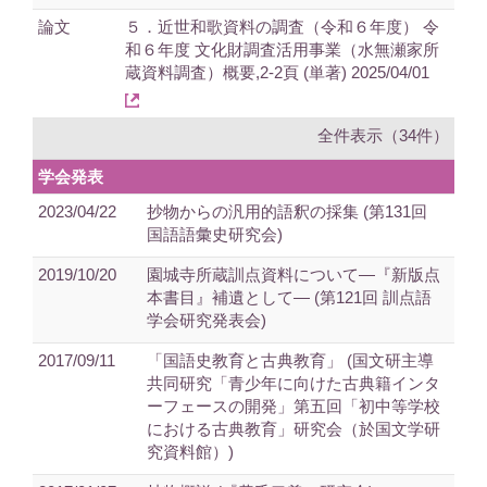
論文
５．近世和歌資料の調査（令和６年度） 令
和６年度 文化財調査活用事業（水無瀬家所
蔵資料調査）概要,2-2頁 (単著) 2025/04/01
全件表示（34件）
学会発表
2023/04/22
抄物からの汎用的語釈の採集 (第131回
国語語彙史研究会)
2019/10/20
園城寺所蔵訓点資料について―『新版点
本書目』補遺として― (第121回 訓点語
学会研究発表会)
2017/09/11
「国語史教育と古典教育」 (国文研主導
共同研究「青少年に向けた古典籍インタ
ーフェースの開発」第五回「初中等学校
における古典教育」研究会（於国文学研
究資料館）)