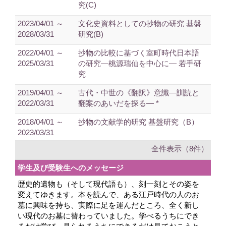
究(C)
2023/04/01 ～
文化史資料としての抄物の研究 基盤
2028/03/31
研究(B)
2022/04/01 ～
抄物の比較に基づく室町時代日本語
2025/03/31
の研究―桃源瑞仙を中心に― 若手研
究
2019/04/01 ～
古代・中世の《翻訳》意識―訓読と
2022/03/31
翻案のあいだを探る― *
2018/04/01 ～
抄物の文献学的研究 基盤研究（B）
2023/03/31
全件表示（8件）
学生及び受験生へのメッセージ
歴史的遺物も（そして現代語も）、刻一刻とその姿を
変えてゆきます。本を読んで、ある江戸時代の人のお
墓に興味を持ち、実際に足を運んだところ、全く新し
い現代のお墓に替わっていました。学べるうちにでき