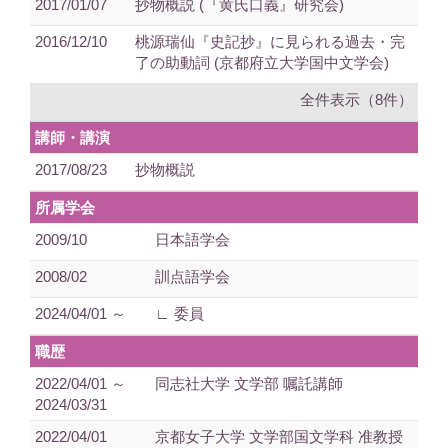
2017/01/07
抄物概説 (『黄氏口義』研究会)
2016/12/10
桃源瑞仙『史記抄』に見られる過去・完
了の助動詞 (京都府立大学国中文学会)
全件表示（8件）
講師・講演
2017/08/23
抄物概説
所属学会
2009/10
日本語学会
2008/02
訓点語学会
2024/04/01 ～
∟ 委員
職歴
2022/04/01 ～
同志社大学 文学部 嘱託講師
2024/03/31
2022/04/01
京都女子大学 文学部国文学科 准教授