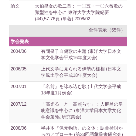
論文
大伯皇女の歌二首： 一〇五・一〇六番歌の
類型性を中心に 東洋大学大学院紀要
(44),57-76頁 (単著) 2008/02
全件表示（65件）
学会発表
2004/06
有間皇子自傷歌の主題 (東洋大学日本文
学文化学会平成16年度大会)
2006/05
上代文学に見られる伊勢の様相 (日本文
学風土学会平成18年度大会)
2007/01
「名前」を詠み込む歌 (上代文学会平成
18年度1月例会)
2007/12
「高光る」と「高照らす」：人麻呂の皇
統意識を中心に (東洋大学日本文学文化
学会第5回研究集会)
2008/06
半井本『保元物語』の文体：語彙検討か
らのアプローチ (第33回語彙辞書研究会)