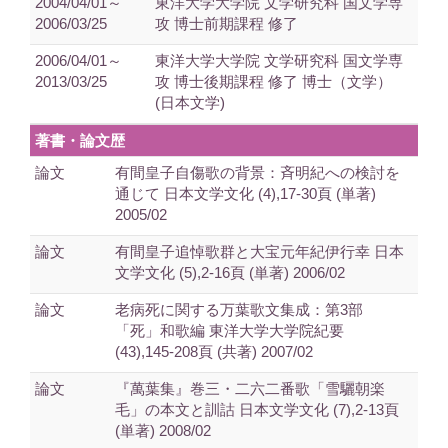
2004/04/01～
東洋大学大学院 文学研究科 国文学専
2006/03/25
攻 博士前期課程 修了
2006/04/01～
東洋大学大学院 文学研究科 国文学専
2013/03/25
攻 博士後期課程 修了 博士（文学）
(日本文学)
著書・論文歴
論文
有間皇子自傷歌の背景：斉明紀への検討を
通じて 日本文学文化 (4),17-30頁 (単著)
2005/02
論文
有間皇子追悼歌群と大宝元年紀伊行幸 日本
文学文化 (5),2-16頁 (単著) 2006/02
論文
老病死に関する万葉歌文集成：第3部
「死」和歌編 東洋大学大学院紀要
(43),145-208頁 (共著) 2007/02
論文
『萬葉集』巻三・二六二番歌「雪驪朝楽
毛」の本文と訓詁 日本文学文化 (7),2-13頁
(単著) 2008/02