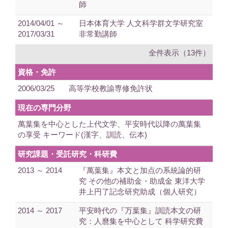
師
2014/04/01 ～
日本体育大学 人文科学群文学研究室
2017/03/31
非常勤講師
全件表示（13件）
資格・免許
2006/03/25
高等学校教諭専修免許状
現在の専門分野
萬葉集を中心とした上代文学、平安時代以降の萬葉集
の享受 キーワード(漢字、訓読、伝本)
研究課題・受託研究・科研費
2013 ～ 2014
『萬葉集』本文と加点の系統論的研
究 その他の補助金・助成金 東洋大学
井上円了記念研究助成（個人研究）
2014 ～ 2017
平安時代の『万葉集』訓読本文の研
究：人麿集を中心として 科学研究費