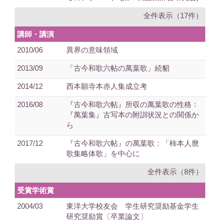
全件表示（17件）
講師・講演
2010/06
異界の意味領域
2013/09
「古今和歌六帖の萬葉歌」続貂
2014/12
西本願寺本赤人集成立考
2016/08
『古今和歌六帖』所収の萬葉歌の性格：
『萬葉集』古写本の附訓状況との関係か
ら
2017/12
『古今和歌六帖』の萬葉歌：「柿本人麿
歌集略体歌」を中心に
全件表示（8件）
受賞学術賞
2004/03
東洋大学校友会 学生研究奨励基金学生
研究奨励賞〔卒業論文〕