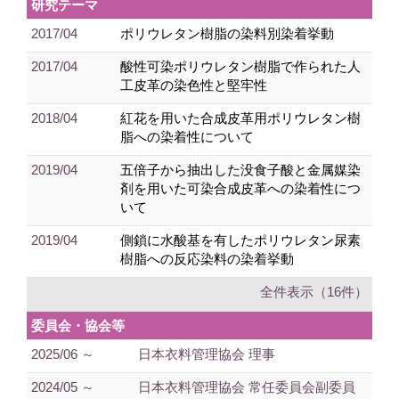
研究テーマ
2017/04
ポリウレタン樹脂の染料別染着挙動
2017/04
酸性可染ポリウレタン樹脂で作られた人
工皮革の染色性と堅牢性
2018/04
紅花を用いた合成皮革用ポリウレタン樹
脂への染着性について
2019/04
五倍子から抽出した没食子酸と金属媒染
剤を用いた可染合成皮革への染着性につ
いて
2019/04
側鎖に水酸基を有したポリウレタン尿素
樹脂への反応染料の染着挙動
全件表示（16件）
委員会・協会等
2025/06 ～
日本衣料管理協会 理事
2024/05 ～
日本衣料管理協会 常任委員会副委員