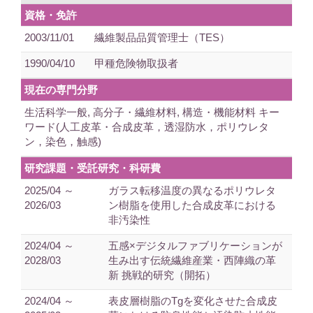
資格・免許
2003/11/01
繊維製品品質管理士（TES）
1990/04/10
甲種危険物取扱者
現在の専門分野
生活科学一般, 高分子・繊維材料, 構造・機能材料 キー
ワード(人工皮革・合成皮革，透湿防水，ポリウレタ
ン，染色，触感)
研究課題・受託研究・科研費
2025/04 ～
ガラス転移温度の異なるポリウレタ
2026/03
ン樹脂を使用した合成皮革における
非汚染性
2024/04 ～
五感×デジタルファブリケーションが
2028/03
生み出す伝統繊維産業・西陣織の革
新 挑戦的研究（開拓）
2024/04 ～
表皮層樹脂のTgを変化させた合成皮