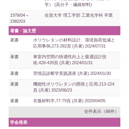
学） (高分子・繊維材料)
1978/04～
佐賀大学 理工学部 工業化学科 卒業
1982/03
著書・論文歴
著書
ポリウレタンの材料設計、環境負荷低減と
応用事例,273-282頁 (共著) 2024/07/31
著書
車室内空間の快適性向上と最適設計技
術,428-439頁 (共著) 2024/01/31
著書
苦情品診断学実践講座 (共著) 2024/01/30
著書
機能性ポリウレタンの開発と応用,213-224
頁 (共著) 2023/06/23
著書
衣服材料学,77-79頁 (共著) 2020/04/05
全件表示（86件）
学会発表