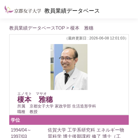
教員業績データベース
教員業績データベースTOP
> 榎本 雅穗
（最終更新日 : 2026-06-08 12:01:03）
エノモト マサオ
榎本 雅穗
所属
京都女子大学 家政学部 生活造形学科
職種
教授
学位
1994/04～
佐賀大学 工学系研究科 エネルギー物
1997/03
質科学 博士後期課程 修了 博士（工