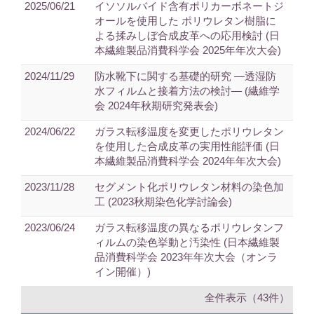
2025/06/21
イソソルバイド含有ポリカーボネートジ
オールを使用した ポリウレタン樹脂に
よる揉みしぼ合成皮革への応用検討 (日
本繊維製品消費科学会 2025年年次大会)
2024/11/29
防水靴下に関する基礎的研究 ―透湿防
水フィルムと接着方法の検討― (繊維学
会 2024年秋期研究発表会)
2024/06/22
ガラス転移温度を変更したポリウレタン
を使用した合成皮革の実用性能評価 (日
本繊維製品消費科学会 2024年年次大会)
2023/11/28
セグメント化ポリウレタン材料の染色加
工 (2023秋期染色化学討論会)
2023/06/24
ガラス転移温度の異なるポリウレタンフ
ィルムの染色挙動と汚染性 (日本繊維製
品消費科学会 2023年年次大会（オンラ
イン開催）)
全件表示（43件）