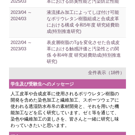
2025/03
革における防臭性能と汚染防止性能
2023/04 ～
液流揉み加工によってしぼ付け可能
2024/03
なポリウレタン樹脂組成と合成皮革
における構成 令和5年度 研究経費助
成(特別推進研究)
2022/04 ～
表皮層樹脂のTgを変化させた合成皮
2023/03
革における触感評価と汚染性との関
係 令和4年度 研究経費助成(特別推進
研究)
全件表示（18件）
学生及び受験生へのメッセージ
人工皮革や合成皮革に使用されるポリウレタン樹脂の
開発を含めた染色加工と繊維加工、スポーツウェアに
使われる透湿防水布帛の素材開発と、それを用いた機
能加工などを広く研究しています。ゼミ等を通じて、
染色や繊維加工の楽しさを、皆さんと一緒に研究し味
わっていきたいと思います。