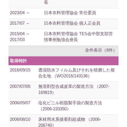
長
2023/04 ～
日本衣料管理協会 常任委員
2017/07 ～
日本衣料管理協会 個人正会員
2015/04 ～
日本衣料管理協会 TES会中部支部苦
2017/03
情事例勉強会座長
全件表示（8件）
取得特許
2016/09/15
透湿防水フィルム及びそれを積層した複
合生地 （WO2016/143136）
2007/07/05
無溶剤型合成皮革の製造方法 （2007-
169819）
2006/09/07
塩化ビニル樹脂製手袋の製造方法
（2006-233350）
2006/08/10
床材用水系接着剤組成物 （2006-
206740）