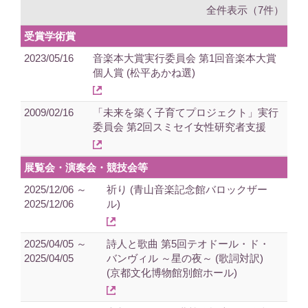
全件表示（7件）
受賞学術賞
2023/05/16
音楽本大賞実行委員会 第1回音楽本大賞
個人賞 (松平あかね選)
2009/02/16
「未来を築く子育てプロジェクト」実行
委員会 第2回スミセイ女性研究者支援
展覧会・演奏会・競技会等
2025/12/06 ～
祈り (青山音楽記念館バロックザー
2025/12/06
ル)
2025/04/05 ～
詩人と歌曲 第5回テオドール・ド・
2025/04/05
バンヴィル ～星の夜～ (歌詞対訳)
(京都文化博物館別館ホール)