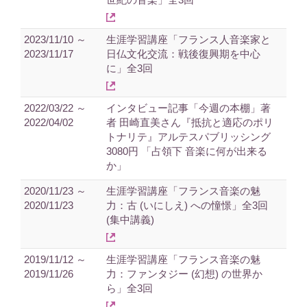
2023/11/10 ～
生涯学習講座「フランス人音楽家と
2023/11/17
日仏文化交流：戦後復興期を中心
に」全3回
2022/03/22 ～
インタビュー記事「今週の本棚」著
2022/04/02
者 田崎直美さん『抵抗と適応のポリ
トナリテ』アルテスパブリッシング
3080円 「占領下 音楽に何が出来る
か」
2020/11/23 ～
生涯学習講座「フランス音楽の魅
2020/11/23
力：古 (いにしえ) への憧憬」全3回
(集中講義)
2019/11/12 ～
生涯学習講座「フランス音楽の魅
2019/11/26
力：ファンタジー (幻想) の世界か
ら」全3回