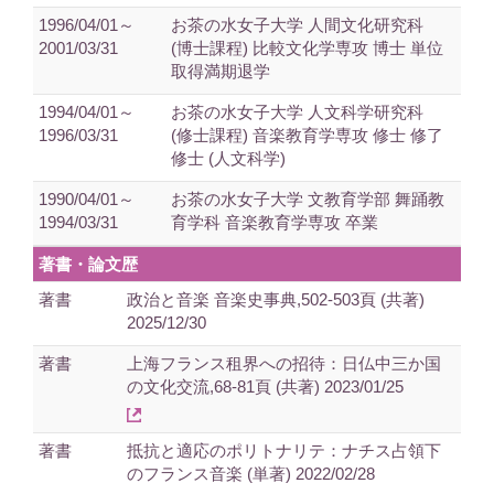
1996/04/01～
お茶の水女子大学 人間文化研究科
2001/03/31
(博士課程) 比較文化学専攻 博士 単位
取得満期退学
1994/04/01～
お茶の水女子大学 人文科学研究科
1996/03/31
(修士課程) 音楽教育学専攻 修士 修了
修士 (人文科学)
1990/04/01～
お茶の水女子大学 文教育学部 舞踊教
1994/03/31
育学科 音楽教育学専攻 卒業
著書・論文歴
著書
政治と音楽 音楽史事典,502-503頁 (共著)
2025/12/30
著書
上海フランス租界への招待：日仏中三か国
の文化交流,68-81頁 (共著) 2023/01/25
著書
抵抗と適応のポリトナリテ：ナチス占領下
のフランス音楽 (単著) 2022/02/28