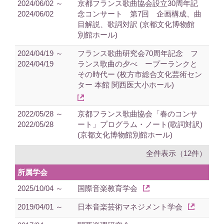
2024/06/02 ～
京都フランス歌曲協会設立30周年記
2024/06/02
念コンサート 第7回 企画構成、曲
目解説、歌詞対訳 (京都文化博物館
別館ホール)
2024/04/19 ～
フランス歌曲研究会70周年記念 フ
2024/04/19
ランス歌曲の夕べ ープーランクと
その時代ー (枚方市総合文化芸術セン
ター 本館 関西医大小ホール)
2022/05/28 ～
京都フランス歌曲協会「春のコンサ
2022/05/28
ート」プログラム・ノート(歌詞対訳)
(京都文化博物館別館ホール)
全件表示（12件）
所属学会
2025/10/04 ～
国際音楽教育学会
2019/04/01 ～
日本音楽芸術マネジメント学会