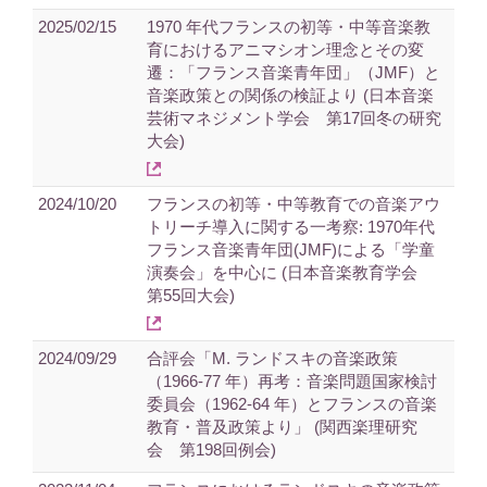
2025/02/15
1970 年代フランスの初等・中等音楽教
育におけるアニマシオン理念とその変
遷：「フランス音楽青年団」（JMF）と
音楽政策との関係の検証より (日本音楽
芸術マネジメント学会 第17回冬の研究
大会)
2024/10/20
フランスの初等・中等教育での音楽アウ
トリーチ導入に関する一考察: 1970年代
フランス音楽青年団(JMF)による「学童
演奏会」を中心に (日本音楽教育学会
第55回大会)
2024/09/29
合評会「M. ランドスキの音楽政策
（1966-77 年）再考：音楽問題国家検討
委員会（1962-64 年）とフランスの音楽
教育・普及政策より」 (関西楽理研究
会 第198回例会)