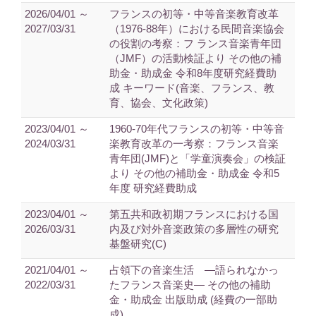
2026/04/01 ～
フランスの初等・中等音楽教育改革
2027/03/31
（1976-88年）における民間音楽協会
の役割の考察：フ ランス音楽青年団
（JMF）の活動検証より その他の補
助金・助成金 令和8年度研究経費助
成 キーワード(音楽、フランス、教
育、協会、文化政策)
2023/04/01 ～
1960-70年代フランスの初等・中等音
2024/03/31
楽教育改革の一考察：フランス音楽
青年団(JMF)と「学童演奏会」の検証
より その他の補助金・助成金 令和5
年度 研究経費助成
2023/04/01 ～
第五共和政初期フランスにおける国
2026/03/31
内及び対外音楽政策の多層性の研究
基盤研究(C)
2021/04/01 ～
占領下の音楽生活 ―語られなかっ
2022/03/31
たフランス音楽史― その他の補助
金・助成金 出版助成 (経費の一部助
成)