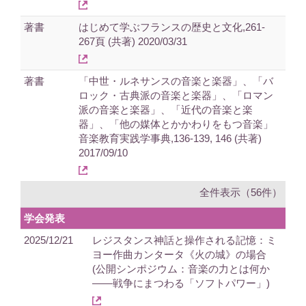
著書
はじめて学ぶフランスの歴史と文化,261-
267頁 (共著) 2020/03/31
著書
「中世・ルネサンスの音楽と楽器」、「バ
ロック・古典派の音楽と楽器」、「ロマン
派の音楽と楽器」、「近代の音楽と楽
器」、「他の媒体とかかわりをもつ音楽」
音楽教育実践学事典,136-139, 146 (共著)
2017/09/10
全件表示（56件）
学会発表
2025/12/21
レジスタンス神話と操作される記憶：ミ
ヨー作曲カンタータ《火の城》の場合
(公開シンポジウム：音楽の力とは何か
――戦争にまつわる「ソフトパワー」)