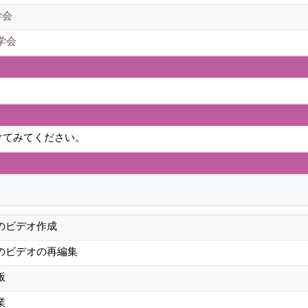
学会
学会
けてみてください。
のビデオ作成
のビデオの再編集
版
業