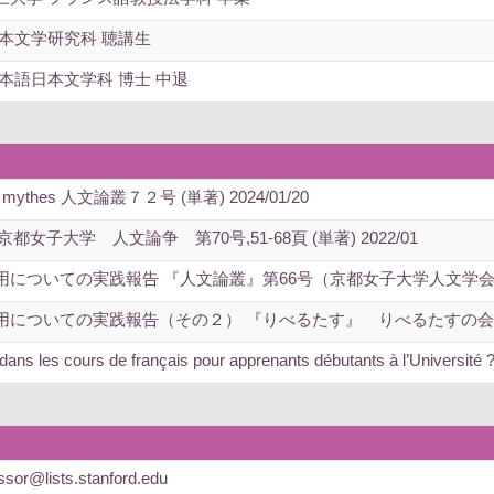
本文学研究科 聴講生
本語日本文学科 博士 中退
t ses mythes 人文論叢７２号 (単著) 2024/01/20
 ligne 京都女子大学 人文論争 第70号,51-68頁 (単著) 2022/01
ついての実践報告 『人文論叢』第66号（京都女子大学人文学会） (単著
いての実践報告（その２） 『りべるたす』 りべるたすの会第28号 (単
ée dans les cours de français pour apprenants débutants à l’Universit
sor@lists.stanford.edu