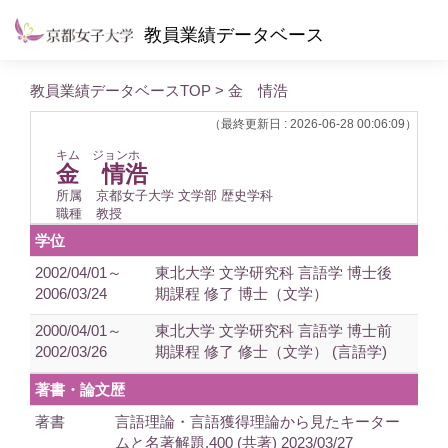
教員業績データベース
教員業績データベースTOP
> 金 情浩
（最終更新日 : 2026-06-28 00:06:09）
キム ジョンホ
金 情浩
所属
京都女子大学 文学部 歴史学科
職種
教授
学位
2002/04/01～
東北大学 文学研究科 言語学 博士後
2006/03/24
期課程 修了 博士（文学）
2000/04/01～
東北大学 文学研究科 言語学 博士前
2002/03/26
期課程 修了 修士（文学） (言語学)
著書・論文歴
著書
言語理論・言語獲得理論から見たキーター
ムと名著解題,400 (共著) 2023/03/27