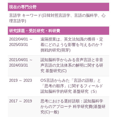
現在の専門分野
言語学 キーワード(日韓対照言語学、言語の脳科学、心
理言語学)
研究課題・受託研究・科研費
2022/04/01 ～
遠隔授業は、英文法知識の獲得・定
2025/03/31
着にどのような影響を与えるのか？
挑戦的研究(萌芽)
2021/04/01 ～
認知脳科学からみる音声言語と非音
2024/03/31
声言語の文法体系の解明に関する研
究 基盤研究(C)
2019 ～ 2023
OS言語からみた「言語の語順」と
「思考の順序」に関するフィールド
認知脳科学的研究 基盤研究（S）
2017 ～ 2019
思考における選好語順：認知脳科学
からのアプローチ 科学研究費(基盤研
究(C)一般)