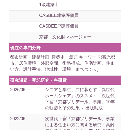
1級建築士
CASBEE建築評価員
CASBEE戸建評価員
京都 文化財マネージャー
現在の専門分野
都市計画・建築計画, 建築史・意匠 キーワード(観光都
市、居住環境、外部空間、街路構成、住宅計画、住ま
い方、設計手法、地域性、環境、まちづくり)
研究課題・受託研究・科研費
2026/06 ～
シニアと学生、共に暮らす「異世代
ホームシェア」のススメ～「次世代
下宿『京都ソリデール』事業」10年
の軌跡とその効果～ 出版助成
2022/06
次世代下宿「京都ソリデール」事業
による住まい方に関する研究～高齢