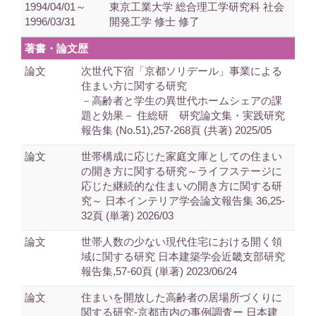
1994/04/01～
東京工業大学 総合理工学研究科 社会
1996/03/31
開発工学 修士 修了
著書・論文歴
論文
次世代下宿「京都ソリデール」事業による
住まい方に関する研究
－高齢者と学生の異世代ホームシェアの課
題と効果－ 住総研 研究論文集・実践研究
報告集 (No.51),257-268頁 (共著) 2025/05
論文
世帯構成に応じた家庭文庫としての住まい
の開き方に関する研究～ライフステージに
応じた継続的な住まいの開き方に関する研
究～ 日本インテリア学会論文報告集 36,25-
32頁 (単著) 2026/03
論文
世帯人数の少ない現代住宅における開く領
域に関する研究 日本建築学会近畿支部研究
報告集,57-60頁 (単著) 2023/06/24
論文
住まいを開放した高齢者の居場所づくりに
関する研究‐京都市内の事例調査ー 日本建