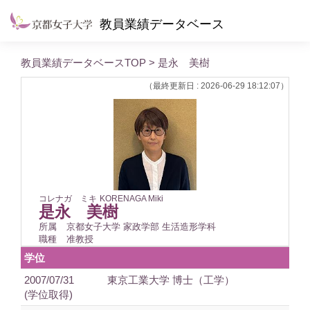
教員業績データベース
教員業績データベースTOP
> 是永 美樹
（最終更新日 : 2026-06-29 18:12:07）
コレナガ ミキ
KORENAGA Miki
是永 美樹
所属
京都女子大学 家政学部 生活造形学科
職種
准教授
学位
2007/07/31
東京工業大学 博士（工学）
(学位取得)