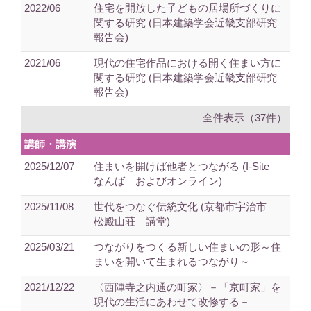
2022/06
住宅を開放した子どもの居場所づくりに
関する研究 (日本建築学会近畿支部研究
報告会)
2021/06
現代の住宅作品における開く住まい方に
関する研究 (日本建築学会近畿支部研究
報告会)
全件表示（37件）
講師・講演
2025/12/07
住まいを開けば他者とつながる (I-Site
なんば およびオンライン)
2025/11/08
世代をつなぐ伝統文化 (京都市宇治市
松殿山荘 講堂)
2025/03/21
つながりをつくる新しい住まいの形～住
まいを開いて生まれるつながり～
2021/12/22
〈西陣寺之内通の町家〉－「京町家」を
現代の生活にあわせて改修する－