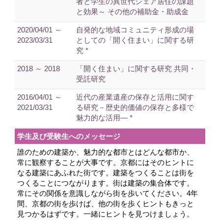
者と学生の異世代シェア居住の課題
と効果～ その他の補助金・助成金
2020/04/01 ～
自発的な地域コミュニティ形成の場
2023/03/31
としての「開く住まい」に関する研
究 *
2018 ～ 2018
「開く住まい」に関する研究 共同・
受託研究
2016/04/01 ～
近代の産業遺産の保存と活用に関す
2021/03/31
る研究－歴史的価値の保存と多様で
魅力的な活用― *
学生及び受験生へのメッセージ
誰のための建築か、魅力的な都市とはどんな都市か、
常に観察することが大事です。京都にはそのヒントに
なる建築にあふれた街です。建築をつくることは街を
つくることにつながります。街は建築の集合体です。
常にその関係を意識しながら街を歩いてください。4年
間、京都の街を歩けば、他の街を歩くヒントもきっと
見つかるはずです。一緒にヒントを見つけましょう。