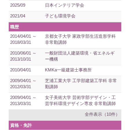
2025/09
日本インテリア学会
2021/04
子ども環境学会
職歴
2014/04/01 ～
京都女子大学 家政学部生活造形学科
2018/03/31
非常勤講師
2010/06/01 ～
一般財団法人建築環境・省エネルギ
2013/10/31
ー機構
2010/04/01
KMKa一級建築士事務所
2009/04/01 ～
芝浦工業大学 工学部建築工学科 非常
2012/03/31
勤講師
2009/04/01 ～
女子美術大学 芸術学部デザイン・工
2013/03/31
芸学科環境デザイン専攻 非常勤講師
全件表示（10件）
資格・免許