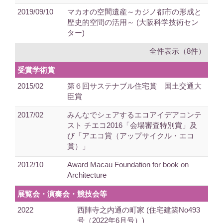
2019/09/10
マカオの空間遺産～カジノ都市の形成と
歴史的空間の活用～ (大阪科学技術セン
ター)
全件表示（8件）
受賞学術賞
2015/02
第６回サステナブル住宅賞 国土交通大
臣賞
2017/02
みんなでシェアするエコアイデアコンテ
スト チエコ2016「会場審査特別賞」及
び「アエコ賞（アップサイクル・エコ
賞）」
2012/10
Award Macau Foundation for book on
Architecture
展覧会・演奏会・競技会等
2022
西陣寺之内通の町家 (住宅建築No493
号（2022年6月号）)